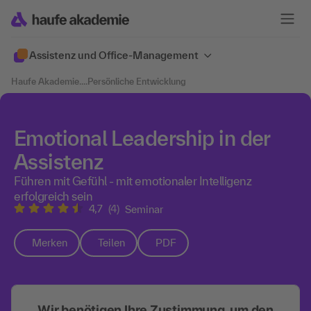
Assistenz und Office-Management
Haufe Akademie
....
Persönliche Entwicklung
Emotional Leadership in der
Assistenz
Führen mit Gefühl - mit emotionaler Intelligenz
erfolgreich sein
4,7
(4)
Seminar
Merken
Teilen
PDF
Wir benötigen Ihre Zustimmung, um den