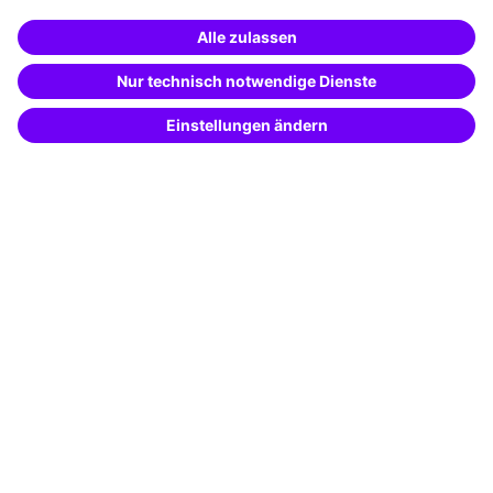
Pressebereich
Weiterbildung finden -
Karriere
mit KI-Power!
Beschreibe was du suchst und erhalte
Referenzen
passende Weiterbildungen vom
KI-Berater
– schnell und treffsicher.
Soziale Verantwortung
Fakten
Über unser Angebot
Planungssicherheit
Freie Seminarplätze
Qualitätsstandards
Planung und Locations
Fördermöglichkeiten
Weiterbildungs-App
Unternehmenslösungen