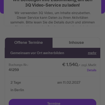
3Q Video-Service zu laden!
Wir verwenden 3Q Video, um Inhalte einzubetten.
Dieser Service kann Daten zu Ihren Aktivitäten
sammeln. Bitte lesen Sie die Details durch und stimmen
Sie der Nutzung des Service zu, um diese Inhalte
anzuzeigen.
Mehr Informationen
Offene Termine
Inhouse
Gemeinsam vor Ort weiterbilden
mehr
Akzeptieren
€ 1.540,-
Buchungs-Nr.:
zzgl. MwSt
41259
Details
2 Tage
am 11.02.2027
in Berlin
Termine