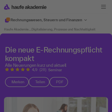
Rechnungswesen, Steuern und Finanzen
Haufe Akademie
....
Digitalisierung, Prozesse und Nachhaltigkeit
Die neue E-Rechnungspflicht
kompakt
Alle Neuerungen kurz und aktuell
4,9
(28)
Seminar
Merken
Teilen
PDF