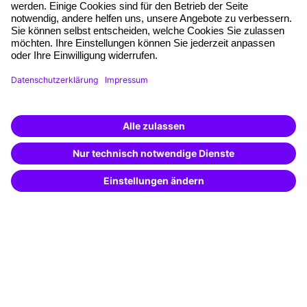
Qualitätsstandards
Planung und Locations
Fördermöglichkeiten
Weiterbildungs-App
Unternehmenslösungen
Weiterbildung finden -
mit KI-Power!
Besondere Angebote
Beschreibe was du suchst und erhalte
passende Weiterbildungen vom
KI-Berater
Potenzialanalyse
– schnell und treffsicher.
Transfercoaching
Coaching
Kontakt & Support
Kontakt
FAQ