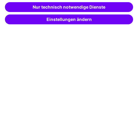
Besondere Angebote
Beschreibe was du suchst und erhalte
passende Weiterbildungen vom
KI-Berater
Potenzialanalyse
– schnell und treffsicher.
Transfercoaching
Coaching
Kontakt & Support
Kontakt
FAQ
+49 761 595339-00
AGB
Impressum
Datenschutz
Cookie-Einstellungen