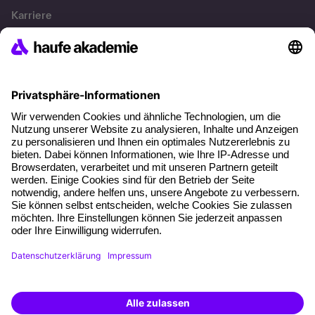
Karriere
Referenzen
Soziale Verantwortung
Fakten
Über unser Angebot
Planungssicherheit
Freie Seminarplätze
Qualitätsstandards
Planung und Locations
Fördermöglichkeiten
Weiterbildungs-App
Unternehmenslösungen
Weiterbildung finden -
mit KI-Power!