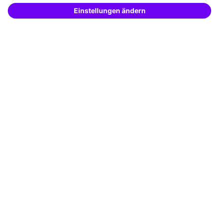
Potenzialanalyse
– schnell und treffsicher.
Transfercoaching
Coaching
Kontakt & Support
Kontakt
FAQ
+49 761 595339-00
AGB
Impressum
Datenschutz
Cookie-Einstellungen