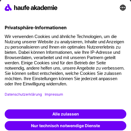
Referenzen
Soziale Verantwortung
Fakten
Über unser Angebot
Planungssicherheit
Freie Seminarplätze
Qualitätsstandards
Planung und Locations
Fördermöglichkeiten
Weiterbildungs-App
Unternehmenslösungen
Weiterbildung finden -
mit KI-Power!
Besondere Angebote
Beschreibe was du suchst und erhalte
passende Weiterbildungen vom
KI-Berater