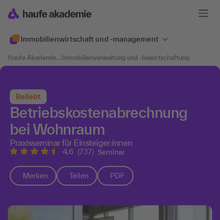
Immobilien­wirtschaft und -management
Haufe Akademie
....
Immobilienverwaltung und -bewirtschaftung
Beliebt
Betriebskostenabrechnung
bei Wohnraum
Praxisseminar für Einsteiger:innen
4,6
(737)
Seminar
Merken
Teilen
PDF