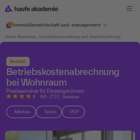
Immobilien­wirtschaft und -management
Haufe Akademie
....
Immobilienverwaltung und -bewirtschaftung
Beliebt
Betriebskostenabrechnung
bei Wohnraum
Praxisseminar für Einsteiger:innen
4,6
(737)
Seminar
Merken
Teilen
PDF