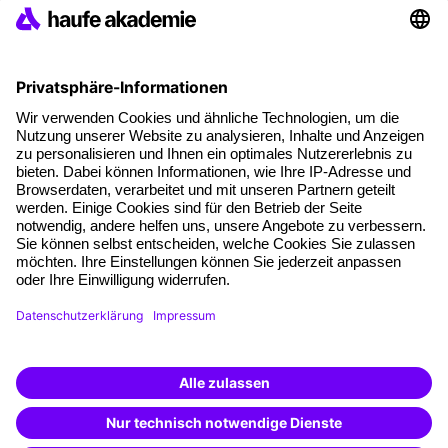
Referenzen
Soziale Verantwortung
Fakten
Über unser Angebot
Planungssicherheit
Freie Seminarplätze
Qualitätsstandards
Planung und Locations
Fördermöglichkeiten
Weiterbildungs-App
Unternehmenslösungen
Weiterbildung finden -
mit KI-Power!
Besondere Angebote
Beschreibe was du suchst und erhalte
passende Weiterbildungen vom
KI-Berater
Potenzialanalyse