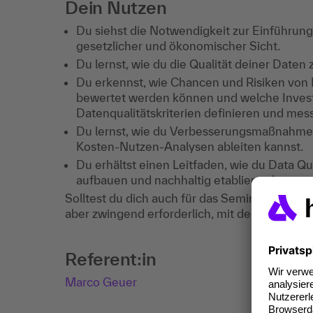
Dein Nutzen
Du siehst die Notwendigkeit zur Einführun
gesetzlicher und ökonomischer Sicht.
Du lernst, wie du die Qualität deiner Daten 
Du erkennst, wie Chancen und Risiken von 
bewertet werden können und welche Investit
Datenqualitätskriterien definieren und mes
Du lernst, wie du Verbesserungsmaßnahm
Kosten-Nutzen-Analysen ableiten kannst.
Du erhältst einen Leitfaden, wie du Data
aufbauen und nachhaltig etablieren kannst.
Solltest du dich auch für das Seminar 'Data Gov
aber zwingend erforderlich, mit dem Seminar 
Referent:in
Marco Geuer