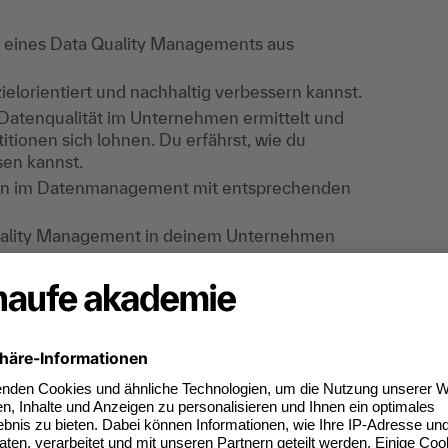
g eines Data Quality Managements aus
zielorientiert und nachhaltig verbessern kannst.
Datenqualität im Unternehmen ermittelt und
ionen sich lohnen. Du erfährst, wie du
sen kannst.
en im Datenmanagement mit entsprechenden
 Quality Management in deinem Unternehmen
ernance' interessieren, ist es sinnvoll, nicht
'Data Governance' zu starten.