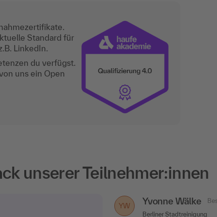
nahmezertifikate.
ktuelle Standard für
.B. LinkedIn.
etenzen du verfügst.
 von uns ein Open
k unserer Teilnehmer:innen
Yvonne Wälke
Renke Dinklage
Bes
YW
RD
Berliner Stadtreinigung
EWE Tel GmbH