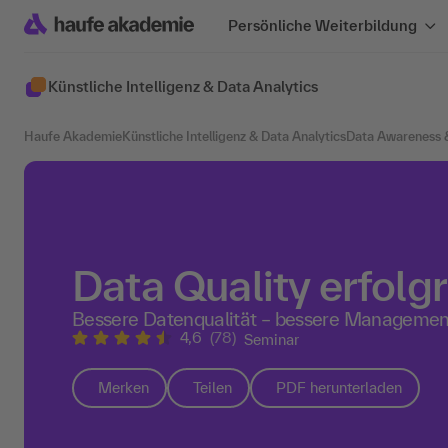
Persönliche Weiterbildung
Künstliche Intelligenz & Data Analytics
Haufe Akademie
Künstliche Intelligenz & Data Analytics
Data Awareness
Data Quality erfolg
Bessere Datenqualität – bessere Manageme
4,6
(78)
Seminar
Merken
Teilen
PDF herunterladen