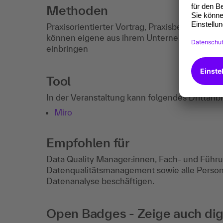
Methoden
Praxisorientierter Vortrag, Praxisbeispiele, D
können eigene aus ihrem Unternehmen bekan
einbringen
Tool
In der Veranstaltung kann folgendes Drittanb
Miro
Empfohlen für
Data Quality Manager:innen, Fach- und Führun
Datenqualitätsmanagement sowie alle Personen
Datenanalyse beschäftigen.
Open Badges - Zeige auch digi