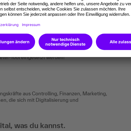
iskussion, Leitfaden. Die Teilnehmer:innen
nte Datenqualitäts-Fragestellungen
ieter-Tool eingesetzt werden:
gskräfte aus Controlling, Finanzen, Marketing,
, die sich mit Digitalisierung und
tal, was du kannst.