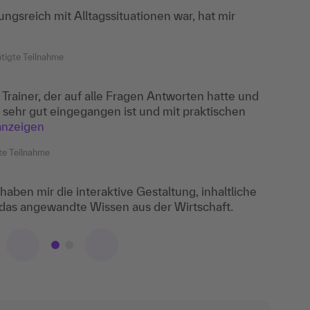
ngsreich mit Alltagssituationen war, hat mir
erent, der das Thema verständlich rübergebracht
haben das Thema greifbar gemacht sowie der
hr anzeigen
tigte Teilnahme
 Trainer, der auf alle Fragen Antworten hatte und
 sehr gut eingegangen ist und mit praktischen
anzeigen
te Teilnahme
haben mir die interaktive Gestaltung, inhaltliche
 das angewandte Wissen aus der Wirtschaft.