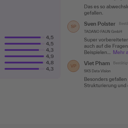
Das es so abwechslu
Sehr versierter Ref
gefallen.
hat. Die Aufgaben 
Austausch mit...
Me
Sven Polster
Bestä
SP
TADANO FAUN GmbH
4,5
Super vorbereiteter
4,5
auch auf die Fragen
4,3
Beispielen...
Mehr 
4,9
4,8
Viet Pham
Bestätig
VP
4,3
SKS Data Vision
Besonders gefallen 
Strukturierung und