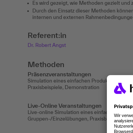
Es wird gezeigt, wie Methoden gezielt und 
Durch den Einsatz dieser Methoden könn
internen und externen Rahmenbedingungen 
Referent:in
Dr. Robert Angst
Methoden
Präsenzveranstaltungen
Simulation eines einfachen Produktionsproze
Praxisbeispiele, Demonstration
Live-Online Veranstaltungen
Live-online Simulation eines einfachen Produ
Gruppen-/Einzelübungen, Praxisbeispiele, D