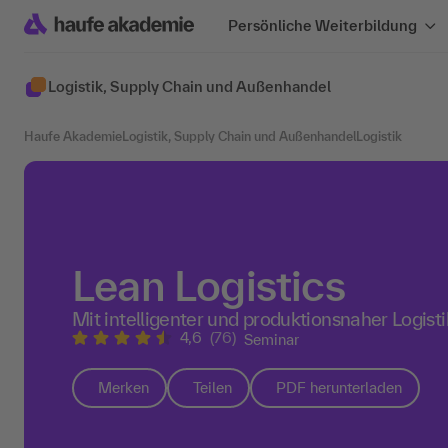
Persönliche Weiterbildung
Logistik, Supply Chain und Außenhandel
Haufe Akademie
Logistik, Supply Chain und Außenhandel
Logistik
Lean Logistics
Mit intelligenter und produktionsnaher Logis
4,6
(76)
Seminar
Merken
Teilen
PDF herunterladen