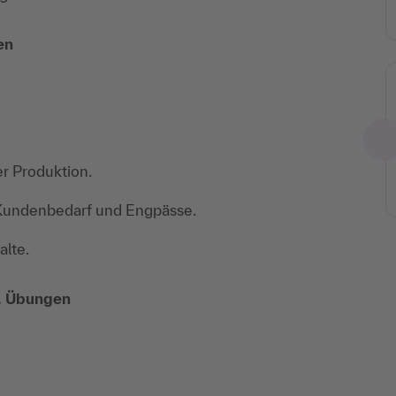
en
er Produktion.
 Kundenbedarf und Engpässe.
alte.
l. Übungen