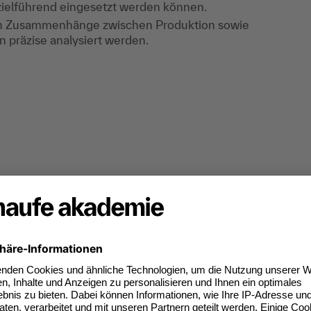
zielführend eingesetzt werden können.
en Zusammenhänge zwischen Produktion sowie
präzise analysiert werden.
sses, Impulsvorträge, Gruppen-/Einzelübungen,
ktionsprozesses, Impulsvorträge,
emonstration