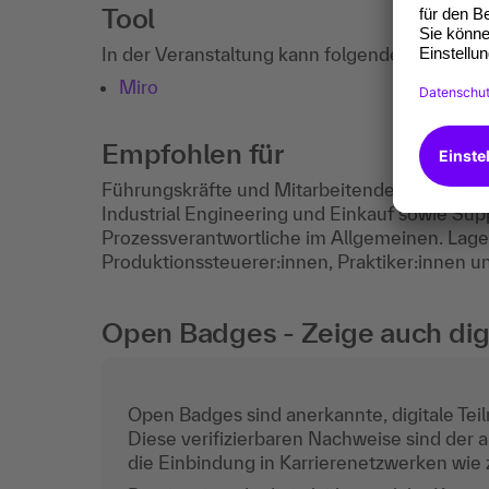
Tool
In der Veranstaltung kann folgendes Drittanb
Miro
Empfohlen für
Führungskräfte und Mitarbeitende aus den U
Industrial Engineering und Einkauf sowie Su
Prozessverantwortliche im Allgemeinen. Lager
Produktionssteuerer:innen, Praktiker:innen 
Open Badges - Zeige auch digi
Open Badges sind anerkannte, digitale Teil
Diese verifizierbaren Nachweise sind der a
die Einbindung in Karrierenetzwerken wie z