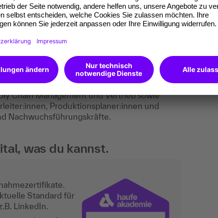
ieter-Tool eingesetzt werden:
nternehmensbereichen Logistik, Produktion,
pply Chain Management und Vertrieb sowie
leiter:innen, Produktionsplaner:innen und
und Nachwuchsführungskräfte.
tal, was du kannst.
nahmezertifikate.
ktuelle Standard für
.B. LinkedIn.