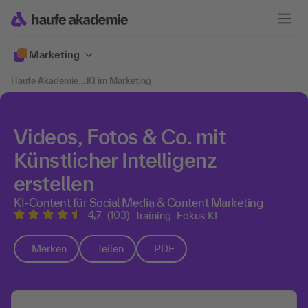
Marketing
Haufe Akademie
....
KI im Marketing
Videos, Fotos & Co. mit
Künstlicher Intelligenz
erstellen
KI-Content für Social Media & Content Marketing
4,7
(103)
Training
Fokus KI
Merken
Teilen
PDF