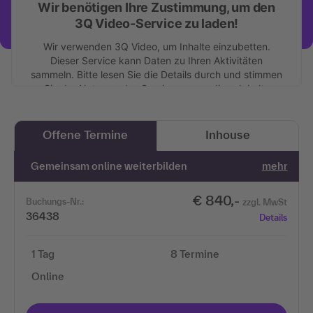
Wir benötigen Ihre Zustimmung, um den
3Q Video-Service zu laden!
Wir verwenden 3Q Video, um Inhalte einzubetten.
Dieser Service kann Daten zu Ihren Aktivitäten
sammeln. Bitte lesen Sie die Details durch und stimmen
Sie der Nutzung des Service zu, um diese Inhalte
anzuzeigen.
Mehr Informationen
Offene Termine
Inhouse
Gemeinsam online weiterbilden
mehr
Akzeptieren
€ 840,-
Buchungs-Nr.:
zzgl. MwSt
36438
Details
1 Tag
8 Termine
Online