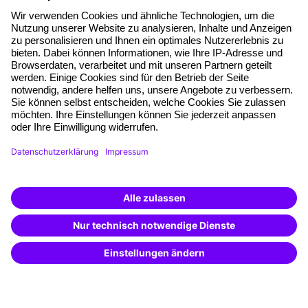
Haufe Akademie GmbH & Co. KG
Munzinger Str. 9
79111 Freiburg
Eine Marke der
Unternehmen
Über uns
Pressebereich
Weiterbildung finden -
Karriere
mit KI-Power!
Beschreibe was du suchst und erhalte
Referenzen
passende Weiterbildungen vom
KI-Berater
– schnell und treffsicher.
Soziale Verantwortung
Fakten