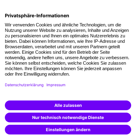
Soziale Verantwortung
Fakten
Über unser Angebot
Planungssicherheit
Freie Seminarplätze
Qualitätsstandards
Planung und Locations
Fördermöglichkeiten
Weiterbildungs-App
Unternehmenslösungen
Weiterbildung finden -
mit KI-Power!
Besondere Angebote
Beschreibe was du suchst und erhalte
passende Weiterbildungen vom
KI-Berater
Potenzialanalyse
– schnell und treffsicher.
Transfercoaching