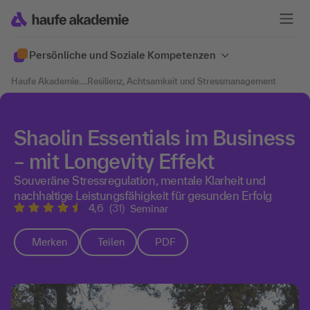
Persönliche und Soziale Kompetenzen
Haufe Akademie
....
Resilienz, Achtsamkeit und Stressmanagement
Shaolin Essentials im Business
– mit Longevity Effekt
Souveräne Stressregulation, mentale Klarheit und
nachhaltige Leistungsfähigkeit für gesunden Erfolg
4,6
(31)
Seminar
Merken
Teilen
PDF