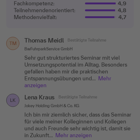
Fachkompetenz:
4,9
Teilnehmenden­orientiert:
4,8
Methodenvielfalt:
4,7
Thomas Meidl
Rainer Schredl
Bestätigte Teilnahme
Bestätigte Teilnahme
TM
RS
BwFuhrparkService GmbH
Gunvor Raffinerie Ingolstadt GmbH
Sehr gut strukturiertes Seminar mit viel
Ausgewogenes und spannendes Seminar.
Umsetzungspotential im Alltag. Besonders
Körperlich aktiv und geistig gefordert. War
gefallen haben mir die praktischen
der ideale Mix. Hatte alles genau die richtige
Entspannungsübungen und...
Mischung. Abwechslungsreich...
Mehr
Mehr
anzeigen
anzeigen
Lena Kraus
Bestätigte Teilnahme
LK
Jokey Holding GmbH & Co. KG
Ich bin mir ziemlich sicher, dass das Seminar
für viele meiner Kolleginnen und Kollegen
und auch Freunde sehr wichtig ist, damit sie
in Zukunft...
Mehr anzeigen