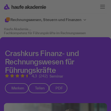
Rechnungswesen, Steuern und Finanzen
Haufe Akademie
....
Fachkompetenz für Führungskräfte im Rechnungswesen
Crashkurs Finanz- und
Rechnungswesen für
Führungskräfte
4,3
(242)
Seminar
Merken
Teilen
PDF