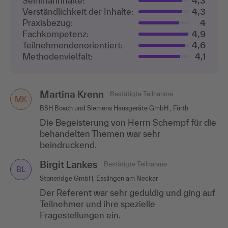
Seminarinhalte:
4,3
Verständlichkeit der Inhalte:
4,3
Praxisbezug:
4
Fachkompetenz:
4,9
Teilnehmenden­orientiert:
4,6
Methodenvielfalt:
4,1
Martina Krenn
Bestätigte Teilnahme
MK
BSH Bosch und Siemens Hausgeräte GmbH , Fürth
Die Begeisterung von Herrn Schempf für die
behandelten Themen war sehr
beindruckend.
Birgit Lankes
Bestätigte Teilnahme
BL
Stoneridge GmbH, Esslingen am Neckar
Der Referent war sehr geduldig und ging auf
Teilnehmer und ihre spezielle
Fragestellungen ein.