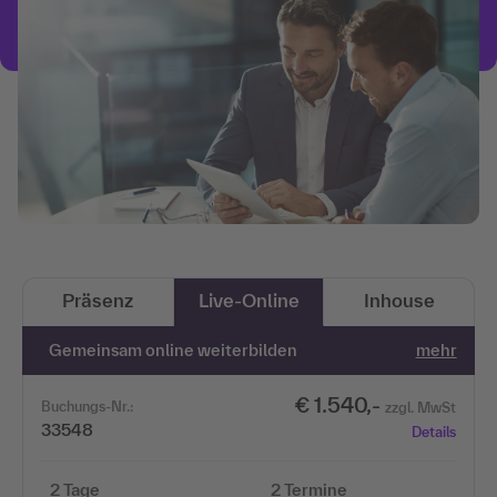
Präsenz
Live-Online
Inhouse
Gemeinsam online weiterbilden
mehr
€ 1.540,-
Buchungs-Nr.:
zzgl. MwSt
33548
Details
2 Tage
2 Termine