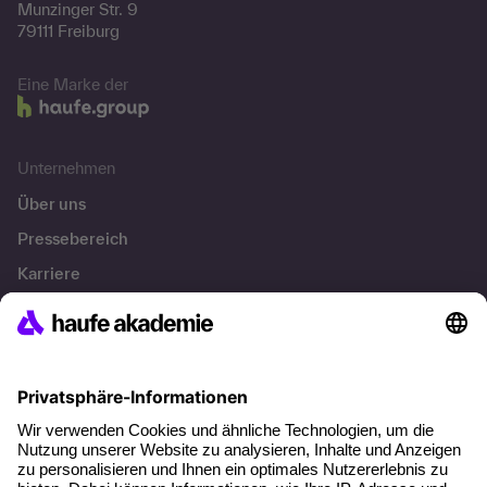
Munzinger Str. 9
79111 Freiburg
Eine Marke der
Unternehmen
Über uns
Pressebereich
Karriere
Referenzen
Soziale Verantwortung
Fakten
Über unser Angebot
Planungssicherheit