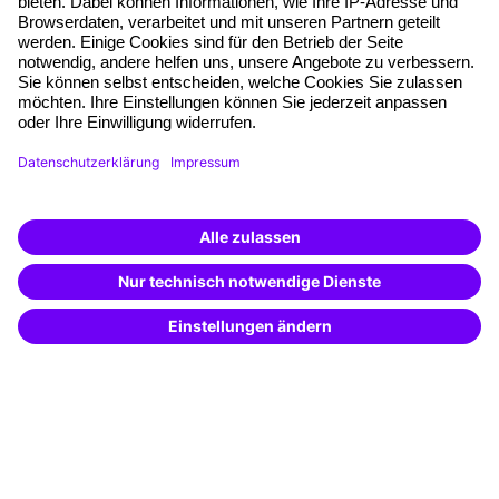
Freie Seminarplätze
Qualitätsstandards
Planung und Locations
Fördermöglichkeiten
Weiterbildungs-App
Unternehmenslösungen
Weiterbildung finden -
mit KI-Power!
Besondere Angebote
Beschreibe was du suchst und erhalte
passende Weiterbildungen vom
KI-Berater
Potenzialanalyse
– schnell und treffsicher.
Transfercoaching
Coaching
Kontakt & Support
Kontakt