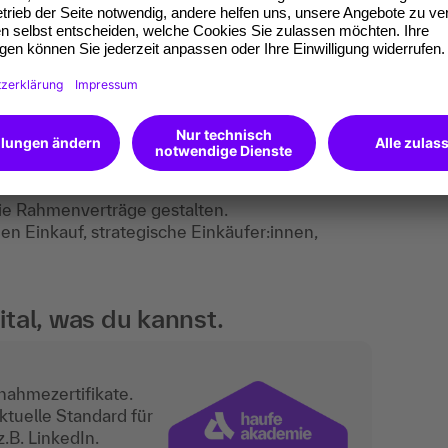
 Übungen, Diskussion, Erfahrungsaustausch,
ie Rahmenverträge gestalten.
en Einkauf, strategische Einkäufer:innen,
tal, was du kannst.
nahmezertifikate.
ktuelle Standard für
.B. LinkedIn.