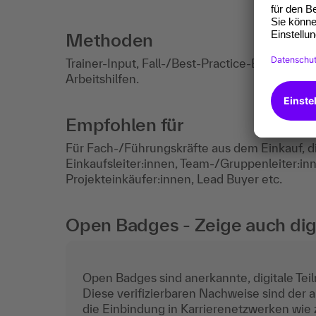
Methoden
Trainer-Input, Fall-/Best-Practice-Beispiele,
Arbeitshilfen.
Empfohlen für
Für Fach-/Führungskräfte aus dem Einkauf, d
Einkaufsleiter:innen, Team-/Gruppenleiter:inn
Projekteinkäufer:innen, Lead Buyer etc.
Open Badges - Zeige auch digi
Open Badges sind anerkannte, digitale Teil
Diese verifizierbaren Nachweise sind der a
die Einbindung in Karrierenetzwerken wie z