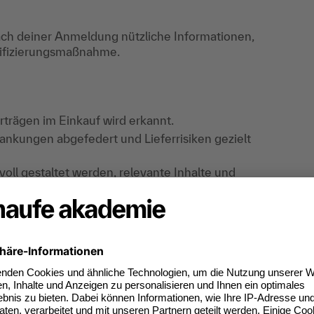
ch deiner Anmeldung nützliche Informationen,
lifizierungsmaßnahme.
rägen im Einkauf wird erkannt.
wankungen abgefedert und Lieferrisiken gezielt
oll gestaltet werden, relevante Inhalte und
irkungen auf den Einkauf bewertet.
eingesetzt, Risiken gezielt gesteuert und