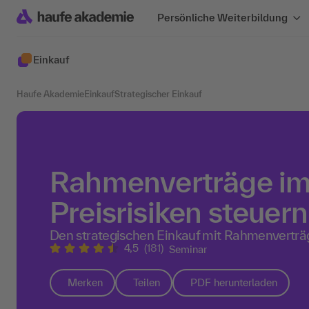
Persönliche Weiterbildung
Einkauf
Haufe Akademie
Einkauf
Strategischer Einkauf
Rahmenverträge im 
Preisrisiken steuern
Den strategischen Einkauf mit Rahmenverträ
4,5
(181)
Seminar
Merken
Teilen
PDF herunterladen