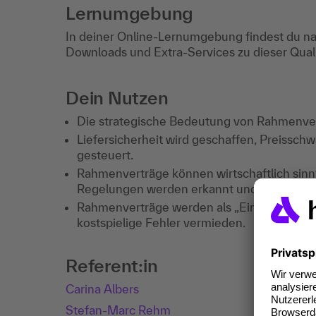
Lernumgebung
In deiner Online-Lernumgebung findest du na
Downloads und Extra-Services zu dieser Qua
Dein Nutzen
Die strategische Bedeutung von Rahmenvert
Liefersicherheit wird geschaffen, Preissch
gesteuert.
Rahmenverträge können wirtschaftlich sinnv
Regelungen werden erkannt und deren Ausw
Rahmenverträge werden als „Einkaufshebel" 
kostspielige Fehler vermieden.
Referent:in
Carina Albers
Stefan-Marc Rehm