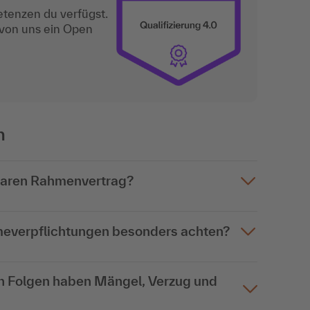
etenzen du verfügst.
 von uns ein Open
n
tbaren Rahmenvertrag?
meverpflichtungen besonders achten?
n Folgen haben Mängel, Verzug und