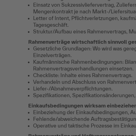
Einsatz von Sukzessivliefervertrag, Zulief
Mengenkontrakt je nach Markt-/Liefersitua
Letter of Intent, Pflichtverletzungen, kau
Tagesgeschäft.
Struktur/Aufbau eines Rahmenvertrags, Mu
Rahmenverträge wirtschaftlich sinnvoll 
Gesetzliche Grundlagen: Wo wird was gereg
Einzelverträgen.
Kaufmännische Rahmenbedingungen: Bilanza
Rahmenvertragsverhandlungen einsetzen.
Checkliste: Inhalte eines Rahmenvertrags.
Verhandeln und Abschluss von Rahmenvert
Liefer-/Abnahmeverpflichtungen.
Spezifikationen, Spezifikationsänderungen, 
Einkaufsbedingungen wirksam einbeziehe
Einbeziehung der Einkaufsbedingungen, Au
Fehlende/abweichende Auftragsbestätigun
Operative und taktische Prozesse im Einka
Rahmenverträge und Haftungsregelungen