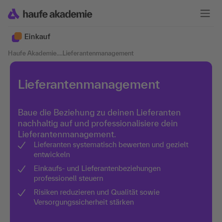
Einkauf
Haufe Akademie
....
Lieferantenmanagement
Lieferantenmanagement
Baue die Beziehung zu deinen Lieferanten
nachhaltig auf und professionalisiere dein
Lieferantenmanagement.
Lieferanten systematisch bewerten und gezielt
entwickeln
Einkaufs- und Lieferantenbeziehungen
professionell steuern
Risiken reduzieren und Qualität sowie
Versorgungssicherheit stärken