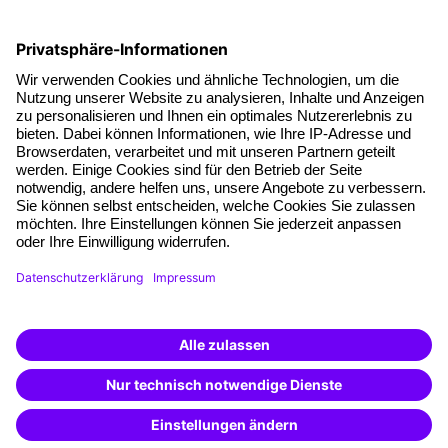
Fakten
Über unser Angebot
Planungssicherheit
Freie Seminarplätze
Qualitätsstandards
Planung und Locations
Fördermöglichkeiten
Weiterbildungs-App
Unternehmenslösungen
Weiterbildung finden -
Besondere Angebote
mit KI-Power!
Beschreibe was du suchst und erhalte
Potenzialanalyse
passende Weiterbildungen vom
KI-Berater
– schnell und treffsicher.
Transfercoaching