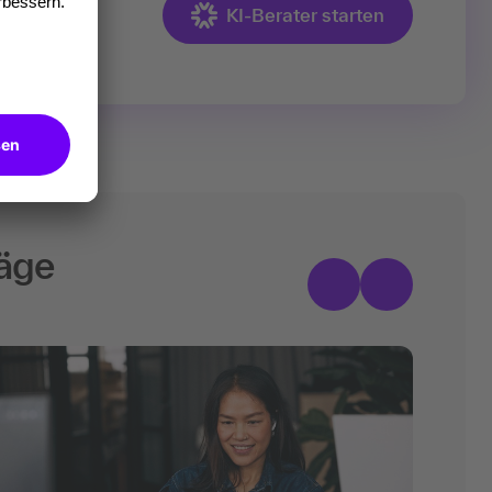
schnell und
KI-Berater starten
räge