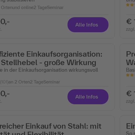
 Ortenund online
2 Tage
Seminar
0,-
€ 
Alle Infos
.
zzgl
fiziente Einkaufsorganisation:
Pr
 Stellhebel - große Wirkung
W
e in der Einkaufsorganisation wirkungsvoll
Bas
(101)
an 2 Orten
2 Tage
Seminar
0,-
€ 
Alle Infos
.
zzgl
reicher Einkauf von Stahl: mit
Ei
ität und Flexibilität
So 