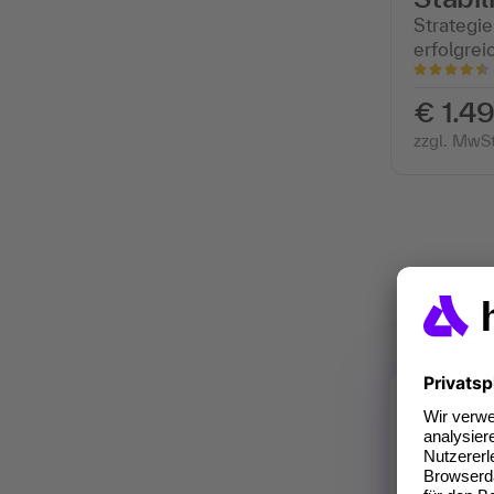
Strategie
erfolgre
€ 1.49
zzgl. MwSt