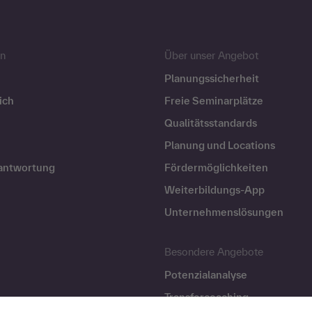
n
Über unser Angebot
Planungssicherheit
ich
Freie Seminarplätze
Qualitätsstandards
Planung und Locations
rantwortung
Fördermöglichkeiten
Weiterbildungs-App
Unternehmenslösungen
Besondere Angebote
Potenzialanalyse
Transfercoaching