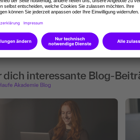
passende Weiterbildungen von unserem
KI-Berater
– 
treffsicher.
r dich interessante Blog-Beit
aufe Akademie Blog