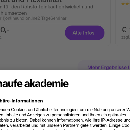
n für den Rohstoffeinkauf entwickeln und
ich umsetzen
(11)
onlineund online
2 Tage
Seminar
0,-
€ 
Alle Infos
.
zzgl
Mehr Ergebnisse 
Noch nicht gefunden,
Funktioniert wie ChatGPT: Beschreibe was du suchst, u