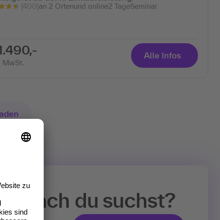
(400)
an 2 Ortenund online
2 Tage
Seminar
1.490,-
Alle Infos
. MwSt.
laden
 wonach du suchst?
nd erhalte