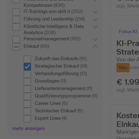
Kompetenzen
(436)
zzgl. MwSt
IT-Trainings von skill it
(302)
Führung und Leadership
(214)
Künstliche Intelligenz & Data
Fokus KI
Analytics
(206)
Personalmanagement
(185)
KI-Pra
Einkauf
(69)
Strat
Zukunft des Einkaufs
(16)
Von der 
Strategischer Einkauf
(14)
Neu
onli
Verhandlungsführung
(13)
€ 1.99
Grundlagen
(11)
Lieferantenmanagement
(11)
zzgl. MwSt
Qualifizierungsprogramme
(11)
Career Lines
(6)
Technischer Einkauf
(6)
Kosten
Expert Lines
(4)
Einkau
mehr anzeigen
Marktgere
Versorgun