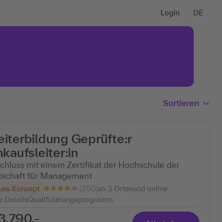
Login
DE
Sortieren
iterbildung Geprüfte:r
nkaufsleiter:in
chluss mit einem Zertifikat der Hochschule der
tschaft für Management
(250)
ues Konzept
an 3 Ortenund online
e Details
Qualifizierungsprogramm
3.790,-