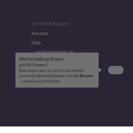
Kontakt & Support
Kontakt
FAQ
+49 761 595339-00
Weiterbildung finden -
mit KI-Power!
Beschreibe was du suchst und erhalte
passende Weiterbildungen vom
KI-Berater
– schnell und treffsicher.