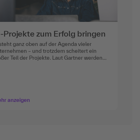
I-Projekte zum Erfolg bringen
H
 steht ganz oben auf der Agenda vieler
Hi
ternehmen – und trotzdem scheitert ein
Du
oßer Teil der Projekte. Laut Gartner werden
un
er 40 Prozent der agentenbasierten KI-
Fü
rhaben bis Ende 2027 wieder eingestellt,¹
Arb
ist wegen steigender Kosten, unklarem
de
tzen oder mangelnder Steuerung. Das
Ge
blem liegt also selten in der Technologie,
Te
ndern im Projektmanagement. Als
di
hr anzeigen
Me
ojektmanager:in stehst
Unf
Bes