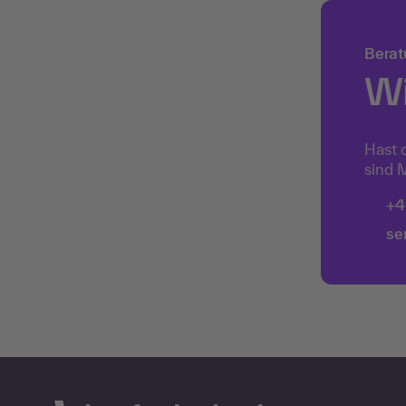
Berat
Wi
Hast 
sind M
+4
se