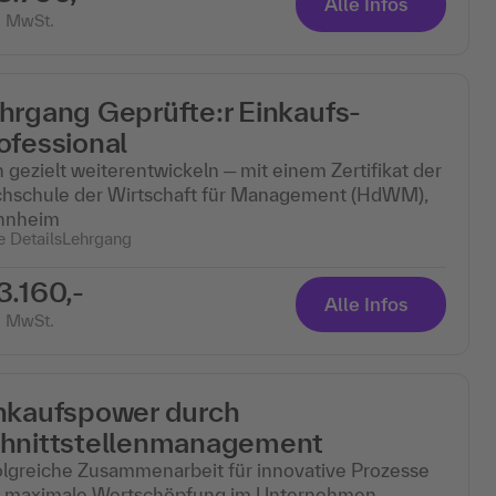
Alle Infos
. MwSt.
hrgang Geprüfte:r Einkaufs-
ofessional
h gezielt weiterentwickeln ─ mit einem Zertifikat der
hschule der Wirtschaft für Management (HdWM),
nnheim
e Details
Lehrgang
3.160,-
Alle Infos
. MwSt.
nkaufspower durch
hnittstellenmanagement
olgreiche Zusammenarbeit für innovative Prozesse
 maximale Wertschöpfung im Unternehmen