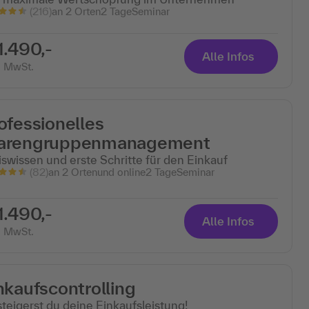
(216)
an 2 Orten
2 Tage
Seminar
1.490,-
Alle Infos
. MwSt.
ofessionelles
arengruppenmanagement
iswissen und erste Schritte für den Einkauf
(82)
an 2 Ortenund online
2 Tage
Seminar
1.490,-
Alle Infos
. MwSt.
nkaufscontrolling
steigerst du deine Einkaufsleistung!