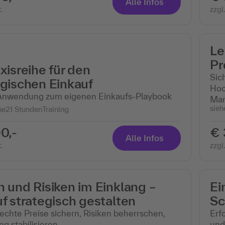
Alle Infos
.
zzgl
Le
Pr
xisreihe für den
Sic
egischen Einkauf
Hoc
Anwendung zum eigenen Einkaufs-Playbook
Ma
sieh
ne
21 Stunden
Training
0,-
€ 
Alle Infos
.
zzgl
 und Risiken im Einklang –
Ei
f strategisch gestalten
Sc
chte Preise sichern, Risiken beherrschen,
Erf
g stabilisieren
und