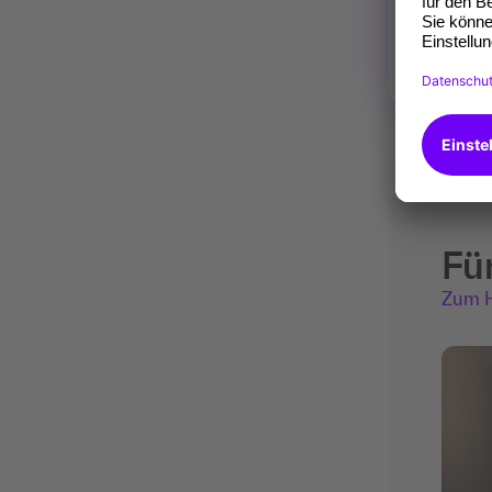
Fü
Zum H