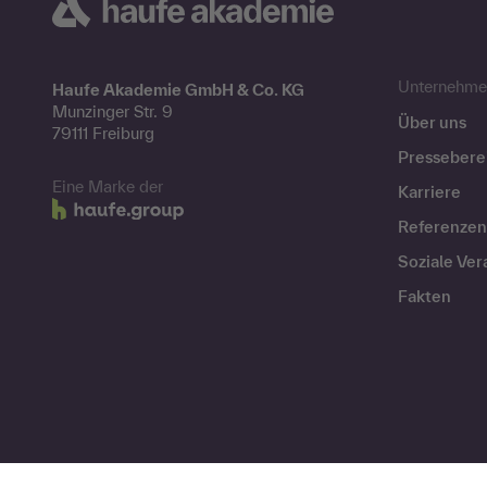
Unternehme
Haufe Akademie GmbH & Co. KG
Munzinger Str. 9
Über uns
79111 Freiburg
Pressebere
Eine Marke der
Karriere
Referenzen
Soziale Ve
Fakten