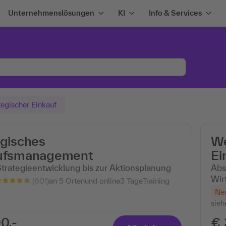
Unternehmenslösungen
KI
Info & Services
egischer Einkauf
egisches
We
ufsmanagement
Ei
trategieentwicklung bis zur Aktionsplanung
Abs
Wir
(601)
an 5 Ortenund online
3 Tage
Training
Ne
sieh
0,-
€ 