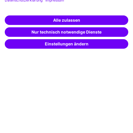
Weiterbildungs-App
Unternehmenslösungen
Weiterbildung finden -
mit KI-Power!
Besondere Angebote
Beschreibe was du suchst und erhalte
passende Weiterbildungen vom
KI-Berater
Potenzialanalyse
– schnell und treffsicher.
Transfercoaching
Coaching
Kontakt & Support
Kontakt
FAQ
+49 761 595339-00
AGB