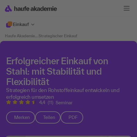
Einkauf
Haufe Akademie
....
Strategischer Einkauf
Erfolgreicher Einkauf von
Stahl: mit Stabilität und
Flexibilität
Strategien für den Rohstoffeinkauf entwickeln und
erfolgreich umsetzen
4,4
(11)
Seminar
Merken
Teilen
PDF