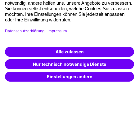
Qualitätsstandards
Planung und Locations
Fördermöglichkeiten
Weiterbildungs-App
Unternehmenslösungen
Weiterbildung finden -
mit KI-Power!
Besondere Angebote
Beschreibe was du suchst und erhalte
passende Weiterbildungen vom
KI-Berater
Potenzialanalyse
– schnell und treffsicher.
Transfercoaching
Coaching
Kontakt & Support
Kontakt
FAQ
+49 761 595339-00