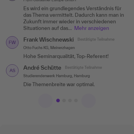
Es wird ein grundlegendes Verständnis für
Sehr angenehmer Referent, gutes
Reibungslose Organisation, kompetenter
Besonders gut haben mir die
das Thema vermittelt. Dadurch kann man in
Arbeitsklima.
Referent, umfangreicher Inhalt, ausführliche
Praxisorientierung des Trainers und das
Zukunft immer wieder in verschiedenen
Unterlagen.
Schulungsumfeld gefallen.
Alexander Irchin
Bestätigte Teilnahme
Situationen auf das...
Mehr anzeigen
AI
Frank Wischnewski
Bestätigte Teilnahme
Merckle GmbH, Ulm
FW
Frank Wischnewski
Bestätigte Teilnahme
Otto Fuchs KG, Meinerzhagen
FW
Die Struktur des Seminars und der
Otto Fuchs KG, Meinerzhagen
Medieneinsatz waren super!
Hohe Seminarqualität, Top-Referent!
Hohe Seminarqualität, Top-Referent!
Sonja Meiler
Jakob Dück
Bestätigte Teilnahme
Bestätigte Teilnahme
SM
JD
André Schütte
Bestätigte Teilnahme
Elektrokontakt GmbH, Floß
BPW Bergische Achsen KG, Wiehl
AS
Studierendenwerk Hamburg, Hamburg
Sehr hoher Praxisbezug, perfekte
Gute Organisation, gute Lernatmosphäre mit
Die Themenbreite war optimal.
Organisation.
hervorragenden Dozenten.