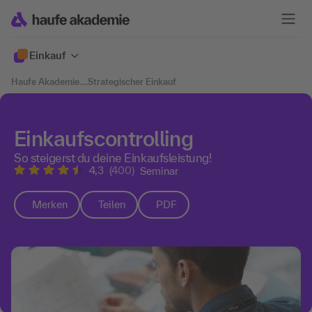
Einkauf
Haufe Akademie
....
Strategischer Einkauf
Einkaufscontrolling
So steigerst du deine Einkaufsleistung!
4,3
(400)
Seminar
Merken
Teilen
PDF