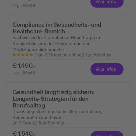
Alle Infos
zzgl. MwSt.
Compliance im Gesundheits- und
Healthcare-Bereich
Fachwissen für Compliance-Beauftragte in
Krankenhäusern, der Pharma- und der
Medizinproduktebranche
(1)
an 2 Ortenund online
2 Tage
Seminar
€ 1.490,-
Alle Infos
zzgl. MwSt.
Gesundheit langfristig sichern:
Longevity-Strategien für den
Berufsalltag
Praxistaugliche Impulse für Stressreduktion,
Regeneration und Fokus
an 5 Orten
2 Tage
Seminar
€ 1.540,-