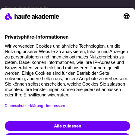
Besondere Angebote
Potenzialanalyse
Transfercoaching
Coaching
Kontakt & Support
Kontakt
FAQ
+49 761 595339-00
Zertifizierte Informationssicherheit
AGB
Weiterbildung finden -
mit KI-Power!
Impressum