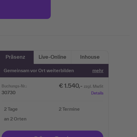
Mehr Informationen
Akzeptieren
Präsenz
Live-Online
Inhouse
Gemeinsam vor Ort weiterbilden
mehr
€ 1.540,-
Buchungs-Nr.:
zzgl. MwSt
30730
Details
2 Tage
2 Termine
an 2 Orten