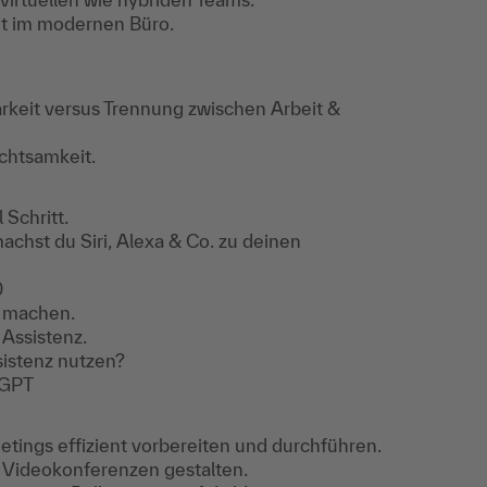
t im modernen Büro.
keit versus Trennung zwischen Arbeit &
Achtsamkeit.
 Schritt.
achst du Siri, Alexa & Co. zu deinen
0
t machen.
 Assistenz.
sistenz nutzen?
tGPT
ings effizient vorbereiten und durchführen.
e Videokonferenzen gestalten.