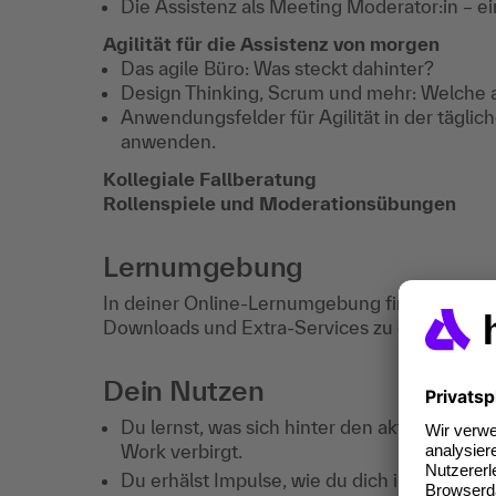
Die Assistenz als Meeting Moderator:in – ei
Agilität für die Assistenz von morgen
Das agile Büro: Was steckt dahinter?
Design Thinking, Scrum und mehr: Welche a
Anwendungsfelder für Agilität in der täglich
anwenden.
Kollegiale Fallberatung
Rollenspiele und Moderationsübungen
Lernumgebung
In deiner Online-Lernumgebung findest du na
Downloads und Extra-Services zu dieser Qua
Dein Nutzen
Du lernst, was sich hinter den aktuellen En
Work verbirgt.
Du erhälst Impulse, wie du dich in der digi