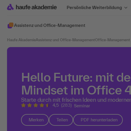
Persönliche Weiterbildung
Assistenz und Office-Management
Haufe Akademie
Assistenz und Office-Management
Office-Management
Hello Future: mit 
Mindset im Office 
Starte durch mit frischen Ideen und modern
4,5
(283)
Seminar
Merken
Teilen
PDF herunterladen