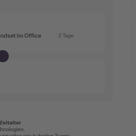
ndset im Office
2 Tage
Zeitalter
hnologien.
irtuellen wie hybriden Teams.