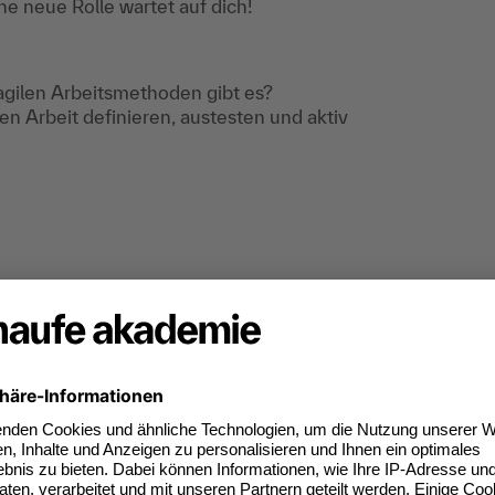
ne neue Rolle wartet auf dich!
gilen Arbeitsmethoden gibt es?
en Arbeit definieren, austesten und aktiv
ch deiner Anmeldung nützliche Informationen,
lifizierungsmaßnahme.
twicklungen im Bereich Digitalisierung und New
talen Welt noch besser und vor allem achtsamer