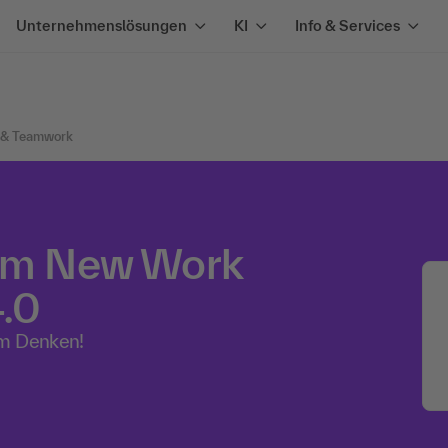
Unternehmenslösungen
KI
Info & Services
 & Teamwork
dem New Work
4.0
em Denken!