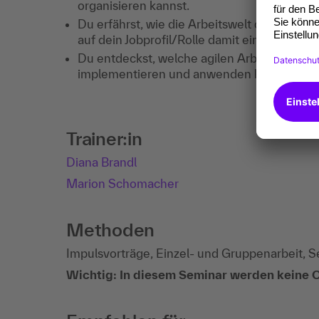
organisieren kannst.
Du erfährst, wie die Arbeitswelt der Zuku
auf dein Jobprofil/Rolle damit einhergehen
Du entdeckst, welche agilen Arbeitsmethode
implementieren und anwenden können.
Trainer:in
Diana Brandl
Marion Schomacher
Methoden
Impulsvorträge, Einzel- und Gruppenarbeit, Se
Wichtig: In diesem Seminar werden keine O