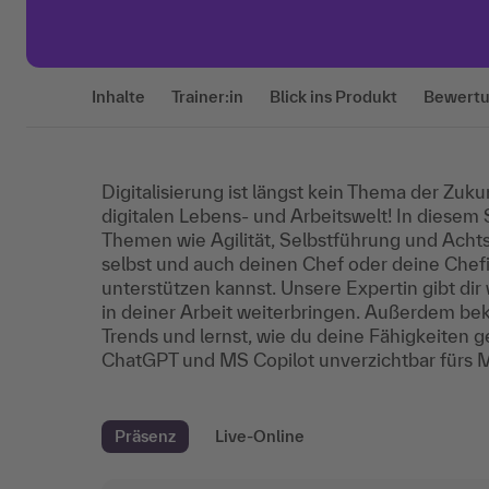
Inhalte
Trainer:in
Blick ins Produkt
Bewert
Digitalisierung ist längst kein Thema der Zuku
digitalen Lebens- und Arbeitswelt! In dies
Themen wie Agilität, Selbstführung und Achts
selbst und auch deinen Chef oder deine Che
unterstützen kannst. Unsere Expertin gibt dir
in deiner Arbeit weiterbringen. Außerdem be
Trends und lernst, wie du deine Fähigkeiten g
ChatGPT und MS Copilot unverzichtbar fürs 
Präsenz
Live-Online