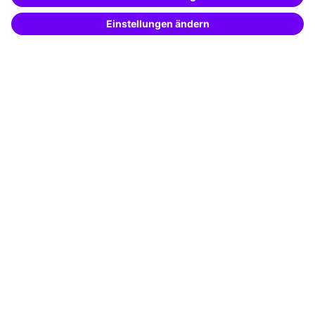
passende Weiterbildungen vom
KI-Berater
Potenzialanalyse
– schnell und treffsicher.
Transfercoaching
Coaching
Kontakt & Support
Kontakt
FAQ
+49 761 595339-00
AGB
Impressum
Datenschutz
Cookie-Einstellungen