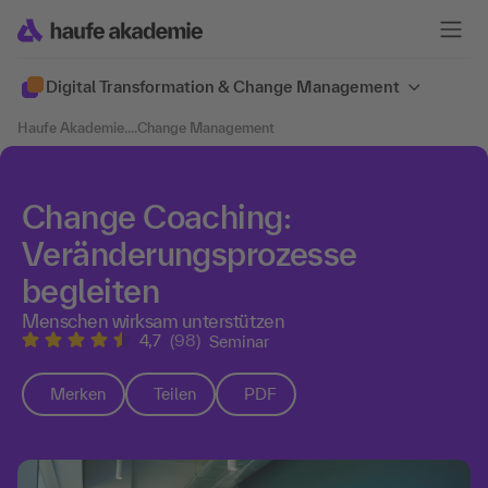
Digital Transformation & Change Management
Haufe Akademie
....
Change Management
Change Coaching:
Veränderungsprozesse
begleiten
Menschen wirksam unterstützen
4,7
(98)
Seminar
Merken
Teilen
PDF