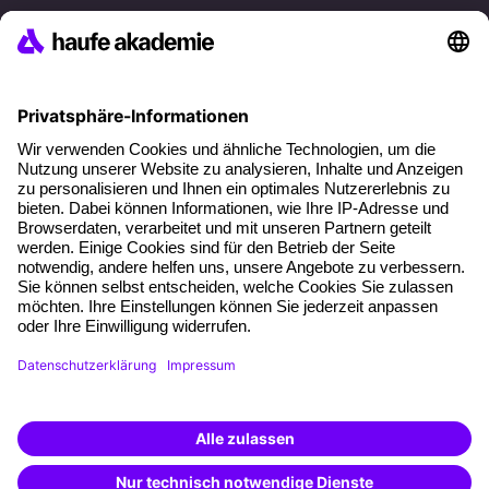
Referenzen
Soziale Verantwortung
Fakten
Über unser Angebot
Planungssicherheit
Freie Seminarplätze
Qualitätsstandards
Planung und Locations
Fördermöglichkeiten
Weiterbildungs-App
Unternehmenslösungen
Weiterbildung finden -
mit KI-Power!
Besondere Angebote
Beschreibe was du suchst und erhalte