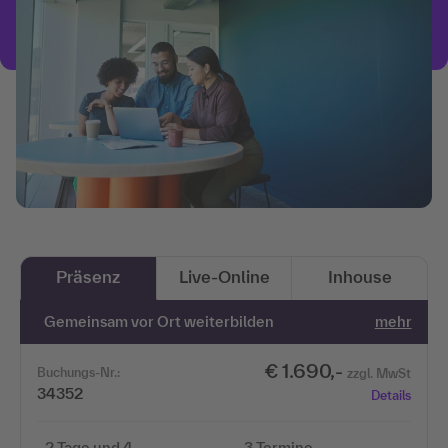
Präsenz
Live-Online
Inhouse
Gemeinsam vor Ort weiterbilden
mehr
€ 1.690,-
Buchungs-Nr.:
zzgl. MwSt
34352
Details
2 Tage und 4 …
3 Termine