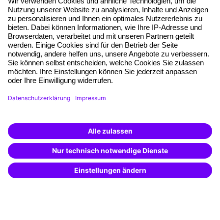
Haufe Akademie GmbH & Co. KG
Munzinger Str. 9
79111 Freiburg
Eine Marke der
Unternehmen
Über uns
Pressebereich
Weiterbildung finden -
Karriere
mit KI-Power!
Beschreibe was du suchst und erhalte
Referenzen
passende Weiterbildungen vom
KI-Berater
– schnell und treffsicher.
Soziale Verantwortung
Fakten
Über unser Angebot