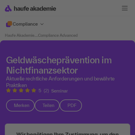
Compliance
Haufe Akademie
....
Compliance Advanced
Geldwäscheprävention im
Nichtfinanzsektor
Aktuelle rechtliche Anforderungen und bewährte
Praktiken
5
(2)
Seminar
Merken
Teilen
PDF
Wir benötigen Ihre Zustimmung, um den