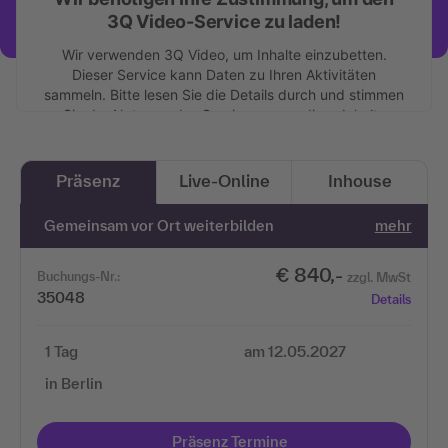
3Q Video-Service zu laden!
Wir verwenden 3Q Video, um Inhalte einzubetten.
Dieser Service kann Daten zu Ihren Aktivitäten
sammeln. Bitte lesen Sie die Details durch und stimmen
Sie der Nutzung des Service zu, um diese Inhalte
anzuzeigen.
Mehr Informationen
Präsenz
Live-Online
Inhouse
Gemeinsam vor Ort weiterbilden
mehr
Akzeptieren
€ 840,-
Buchungs-Nr.:
zzgl. MwSt
35048
Details
1 Tag
am 12.05.2027
in Berlin
Präsenz Termine