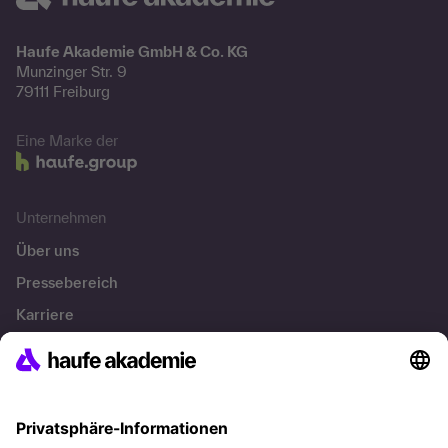
Haufe Akademie GmbH & Co. KG
Munzinger Str. 9
79111 Freiburg
Eine Marke der
Unternehmen
Über uns
Pressebereich
Karriere
Referenzen
Soziale Verantwortung
Fakten