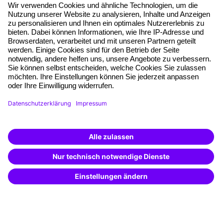
Über unser Angebot
Planungssicherheit
Freie Seminarplätze
Qualitätsstandards
Planung und Locations
Fördermöglichkeiten
Weiterbildungs-App
Unternehmenslösungen
Weiterbildung finden -
mit KI-Power!
Besondere Angebote
Beschreibe was du suchst und erhalte
passende Weiterbildungen vom
KI-Berater
Potenzialanalyse
– schnell und treffsicher.
Transfercoaching
Coaching