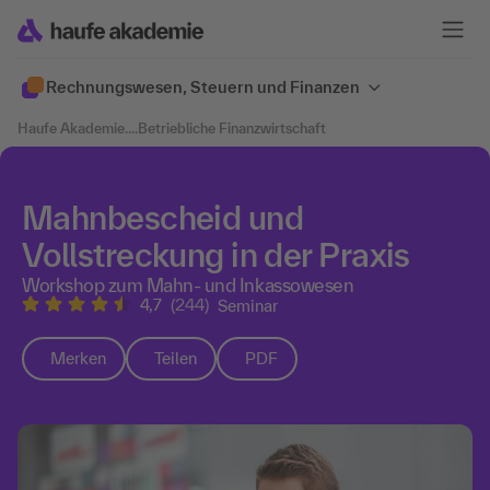
Rechnungswesen, Steuern und Finanzen
Haufe Akademie
....
Betriebliche Finanzwirtschaft
Mahnbescheid und
Vollstreckung in der Praxis
Workshop zum Mahn- und Inkassowesen
4,7
(244)
Seminar
Merken
Teilen
PDF