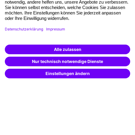
Qualitätsstandards
Planung und Locations
Fördermöglichkeiten
Weiterbildungs-App
Unternehmenslösungen
Weiterbildung finden -
mit KI-Power!
Besondere Angebote
Beschreibe was du suchst und erhalte
passende Weiterbildungen vom
KI-Berater
Potenzialanalyse
– schnell und treffsicher.
Transfercoaching
Coaching
Kontakt & Support
Kontakt
FAQ
+49 761 595339-00