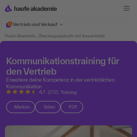
Vertrieb und Verkauf
Haufe Akademie
....
Überzeugungskraft und Souveränität
Kommunikationstraining für
den Vertrieb
Erweitere deine Kompetenz in der vertrieblichen
Kommunikation
4,7
(272)
Training
Merken
Teilen
PDF