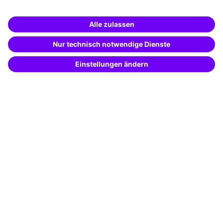
Unternehmenslösungen
Weiterbildung finden -
mit KI-Power!
Besondere Angebote
Beschreibe was du suchst und erhalte
passende Weiterbildungen vom
KI-Berater
Potenzialanalyse
– schnell und treffsicher.
Transfercoaching
Coaching
Kontakt & Support
Kontakt
FAQ
+49 761 595339-00
AGB