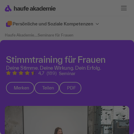
Persönliche und Soziale Kompetenzen
Haufe Akademie
....
Seminare für Frauen
Stimmtraining für Frauen
Deine Stimme. Deine Wirkung. Dein Erfolg.
4,7
(189)
Seminar
Merken
Teilen
PDF