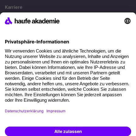
Karriere
Referenzen
Soziale Verantwortung
Fakten
Über unser Angebot
Planungssicherheit
Freie Seminarplätze
Qualitätsstandards
Planung und Locations
Fördermöglichkeiten
Weiterbildungs-App
Unternehmenslösungen
Weiterbildung finden -