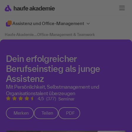
Assistenz und Office-Management
Haufe Akademie
....
Office-Management & Teamwork
Dein erfolgreicher
Berufseinstieg als junge
Assistenz
Mit Persönlichkeit, Selbstmanagement und
Organisationstalent überzeugen
4,5
(377)
Seminar
Merken
Teilen
PDF