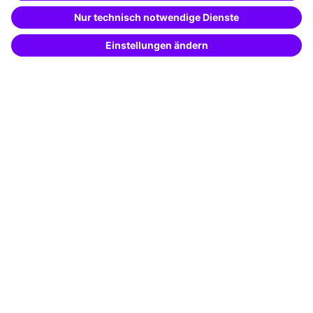
mit KI-Power!
Besondere Angebote
Beschreibe was du suchst und erhalte
passende Weiterbildungen vom
KI-Berater
Potenzialanalyse
– schnell und treffsicher.
Transfercoaching
Coaching
Kontakt & Support
Kontakt
FAQ
+49 761 595339-00
AGB
Impressum
Datenschutz