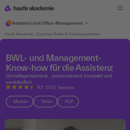
Assistenz und Office-Management
Haufe Akademie
....
Experten-Rollen & Fachkompetenzen
BWL- und Management-
Know-how für die Assistenz
Grundlagenseminar - praxisrelevant, kompakt und
verständlich
4,5
(552)
Seminar
Merken
Teilen
PDF