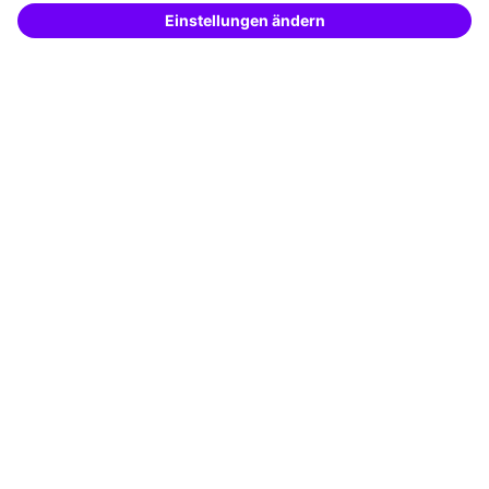
– schnell und treffsicher.
Transfercoaching
Coaching
Kontakt & Support
Kontakt
FAQ
+49 761 595339-00
AGB
Impressum
Datenschutz
Cookie-Einstellungen