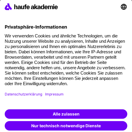
Referenzen
Soziale Verantwortung
Fakten
Über unser Angebot
Planungssicherheit
Freie Seminarplätze
Qualitätsstandards
Planung und Locations
Fördermöglichkeiten
Weiterbildungs-App
Unternehmenslösungen
Weiterbildung finden -
mit KI-Power!
Besondere Angebote
Beschreibe was du suchst und erhalte
passende Weiterbildungen vom
KI-Berater
Potenzialanalyse