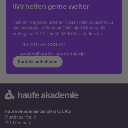
Wir helfen gerne weiter
gerade über alle Plattformen hinweg aus.
Über die Hälfte aller neu veröffentlichten
Mehr anzeigen
Web-Artikel im englischsprachigen Raum
Hast du Fragen zu unseren Kursen oder wünschst du
entsteht laut einer Analyse der Firma
eine individuelle Beratung? Wir sind Montag bis
Graphite inzwischen mithilfe von KI. Die
Freitag von 8:00 Uhr bis 17:00 Uhr für dich da.
Werkzeuge, die dabei genutzt
+49 761 595339-00
service@haufe-akademie.de
Kontakt aufnehmen
Haufe Akademie GmbH & Co. KG
Munzinger Str. 9
79111 Freiburg