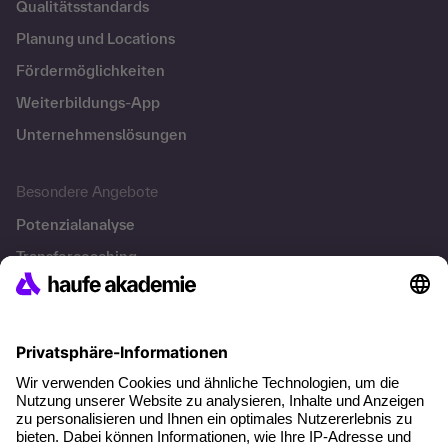
Qualitätsstandards
Planung und Locations
Fördermöglichkeiten
Weiterbildungs-App
Unternehmenslösungen
Besondere Angebote
Potenzialanalyse
Transfercoaching
Coaching
Kontakt & Support
Kontakt
FAQ
+49 761 595339-00