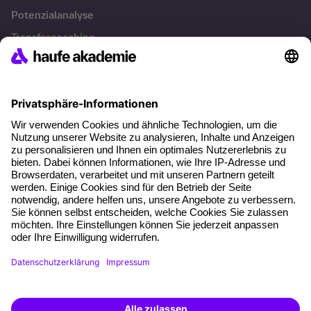
Potenzialanalyse
Transfercoaching
Coaching
Kontakt & Support
Kontakt
FAQ
+49 761 595339-00
AGB
Impressum
Datenschutz
Cookie-Einstellungen
Weiterbildung finden -