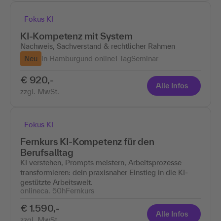
Fokus KI
KI-Kompetenz mit System
Nachweis, Sachverstand & rechtlicher Rahmen
Neu
in Hamburgund online
1 Tag
Seminar
€ 920,-
Alle Infos
zzgl. MwSt.
Fokus KI
Fernkurs KI-Kompetenz für den
Berufsalltag
KI verstehen, Prompts meistern, Arbeitsprozesse
transformieren: dein praxisnaher Einstieg in die KI-
gestützte Arbeitswelt.
online
ca. 50h
Fernkurs
€ 1.590,-
Alle Infos
zzgl. MwSt.