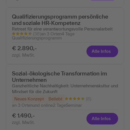
Qualifizierungsprogramm persönliche
und soziale HR-Kompetenz
Retreat für eine verantwortungsvolle Personalarbeit
(38)
an 3 Orten
4 Tage
Qualifizierungsprogramm
€ 2.890,-
Alle Infos
zzgl. MwSt.
Sozial-ökologische Transformation im
Unternehmen
Ganzheitliche Nachhaltigkeit: Unternehmenskultur und
Mindset für die Zukunft
(8)
Neues Konzept
Beliebt
an 3 Ortenund online
2 Tage
Seminar
€ 1.490,-
Alle Infos
zzgl. MwSt.