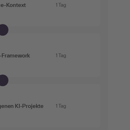
ce-Kontext
1 Tag
s-Framework
1 Tag
genen KI-Projekte
1 Tag