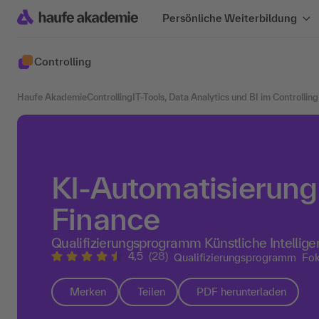
Persönliche Weiterbildung
Controlling
Haufe Akademie
Controlling
IT-Tools, Data Analytics und BI im Controlling
KI-Automatisierung 
Finance
Qualifizierungsprogramm Künstliche Intellig
4,5
(28)
Qualifizierungsprogramm
Fok
Merken
Teilen
PDF herunterladen