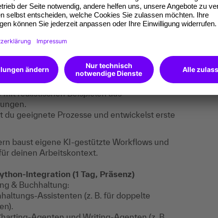
wie LangFlow für schnelle, visuelle
s vs. Python-Code – für jeden verständlich und
entenanalyse und Q&A-Systeme auf eigene
n Idee bis zur funktionierenden KI-Lösung im
t realistischen Beispielen aus
lungen.
t du geeignete Prozesse und entwickelst erste
dern baust eigene KI-gestützte Workflows und
ür deinen Arbeitskontext.
hon-Integration (1 Tag, Präsenz)
ling & Buchhaltung:
altungs-Assistenten (z. B. für doppelte
en).
harting-Agenten und Writing-Agenten (z. B.