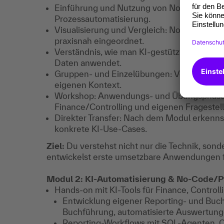
Einführung und Nutzung von No-Code-Tools 
Prozessautomatisierung.
Visualisierung und Vergleich: No-Code-Flow
praxisnah eingeordnet.
Verständnis, wie man KI-gestützte Dokum
Daten anwendet.
Gruppen- und Einzelübungen: Von der erste
eigenen Kontext.
Workshop: Anwendungs- und Übungsphase mi
Finance/Controlling und eigenen Fragestel
Direkter Transfer: Nach dem Modul erkenns
konkrete KI-Use-Cases.
Ziel:
Du verstehst nicht nur die Technik, son
entwickelst erste umsetzbare Anwendungen f
Modul 2: KI-Automatisierung & No-Code/Pyt
Hands-on mit KI-Tools für Finance, Control
Entwicklung eigener Reporting- und Buchh
Buchführung, automatisierte Auswertung
Reporting-Workflows mit SQL-Agenten, C