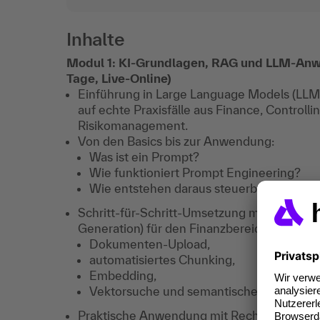
Inhalte
Modul 1: KI-Grundlagen, RAG und LLM-An
Tage, Live-Online)
Einführung in Large Language Models (LLMs
auf echte Praxisfälle aus Finance, Controlli
Risikomanagement.
Von den Basics bis zur Anwendung:
Was ist ein Prompt?
Wie funktioniert Prompt Engineering?
Wie entstehen daraus steuerbare KI-Wor
Schritt-für-Schritt-Umsetzung moderner 
Generation) für den Finanzbereich:
Dokumenten-Upload,
automatisiertes Chunking,
Embedding,
Vektorsuche und semantische Suche in e
Praktische Anwendung mit Rechnungs-PDF