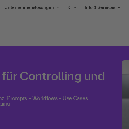
Unternehmenslösungen
KI
Info & Services
für Controlling und
enz: Prompts – Workflows – Use Cases
us KI