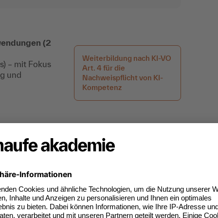
wendungen (2
Weiterbildung nach KI-VO
) – mit Fokus
Art. 4 für die
ng und
Nachweispflicht von KI-
Kompetenz
kflows?
RAG-Workflows (Retrieval Augmented
igenen Daten.
s, Verträgen oder anderen Finanzdokumenten.