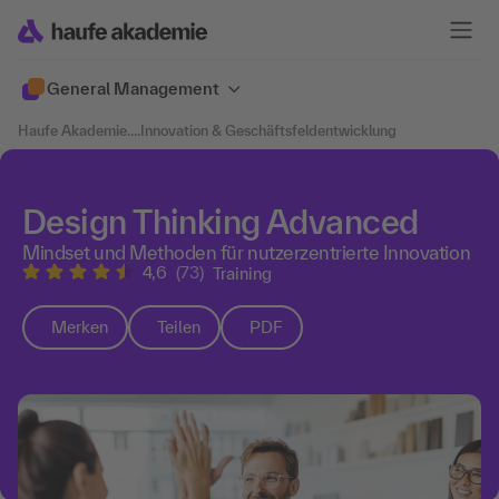
General Management
Haufe Akademie
....
Innovation & Geschäftsfeldentwicklung
Design Thinking Advanced
Mindset und Methoden für nutzerzentrierte Innovation
4,6
(73)
Training
Merken
Teilen
PDF