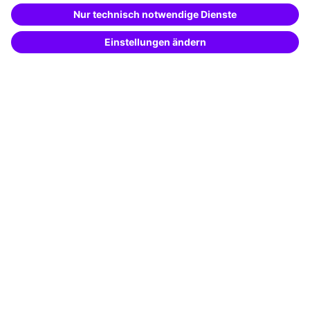
Besondere Angebote
Beschreibe was du suchst und erhalte
passende Weiterbildungen vom
KI-Berater
Potenzialanalyse
– schnell und treffsicher.
Transfercoaching
Coaching
Kontakt & Support
Kontakt
FAQ
+49 761 595339-00
AGB
Impressum
Datenschutz
Cookie-Einstellungen