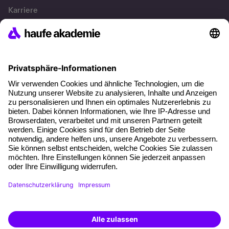
Karriere
Referenzen
Soziale Verantwortung
Fakten
Über unser Angebot
Planungssicherheit
Freie Seminarplätze
Qualitätsstandards
Planung und Locations
Fördermöglichkeiten
Weiterbildungs-App
Unternehmenslösungen
Weiterbildung finden -
mit KI-Power!