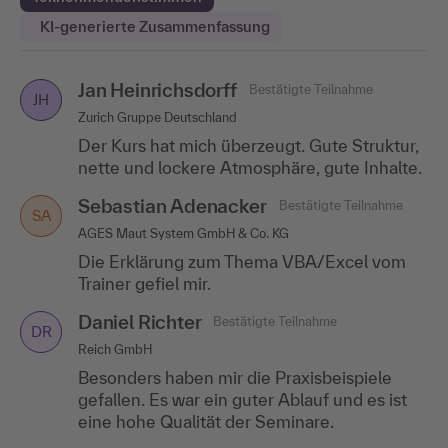
KI-generierte Zusammenfassung
Jan Heinrichsdorff
Alexander Schmitz
Carolin Heinzelmann
Bestätigte Teilnahme
Bestätigte Teilnahme
Bestätigte Teilnahme
CH
AS
JH
Zurich Gruppe Deutschland
BLG Handelslogistik GmbH & Co. KG Koblenz
MGH GussTec GmbH & Co.KG
Der Kurs hat mich überzeugt. Gute Struktur,
Gefallen haben mir die Arbeiten an den
Der firmenbezogene Umgang mit den neu
nette und lockere Atmosphäre, gute Inhalte.
Beispielen und selbst mitzumachen. Sehr
erlernten Kenntnissen hat mir gefallen. Es
gute Wissensvermittlung in kurzer Zeit. Gute
war nicht die erste Haufe Schulung und es
Sebastian Adenacker
Bestätigte Teilnahme
Strukturierung...
gab noch nie ein...
Mehr anzeigen
Mehr anzeigen
SA
AGES Maut System GmbH & Co. KG
Emmanuel Rosenkranz
Bestätigte Teilnahme
ER
Die Erklärung zum Thema VBA/Excel vom
Samson AG
Trainer gefiel mir.
Die Struktur zur Vermittlung der Lerninhalte
Daniel Richter
Bestätigte Teilnahme
gefiel mir.
DR
Reich GmbH
Simone Bittl
Bestätigte Teilnahme
SB
Besonders haben mir die Praxisbeispiele
Max-Planck-Gesellschaft
gefallen. Es war ein guter Ablauf und es ist
eine hohe Qualität der Seminare.
Die Geduld und Ruhe von Herrn Seelhöfer
haben mir gefallen. Es war eine sehr gute