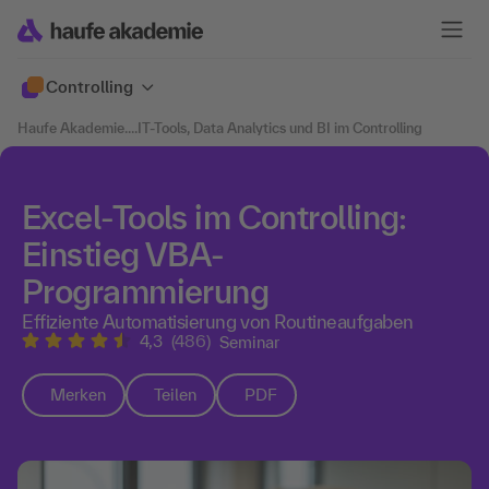
Controlling
Haufe Akademie
....
IT-Tools, Data Analytics und BI im Controlling
Excel-Tools im Controlling:
Einstieg VBA-
Programmierung
Effiziente Automatisierung von Routineaufgaben
4,3
(486)
Seminar
Merken
Teilen
PDF