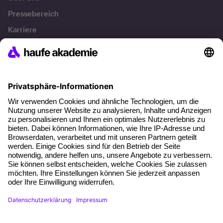
Pressebereich
Karriere
Referenzen
Soziale Verantwortung
Fakten
Über unser Angebot
Planungssicherheit
Freie Seminarplätze
Qualitätsstandards
Planung und Locations
Fördermöglichkeiten
Weiterbildungs-App
Unternehmenslösungen