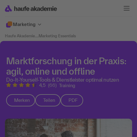
Marketing
Haufe Akademie
....
Marketing Essentials
Marktforschung in der Praxis:
agil, online und offline
Do-It-Yourself-Tools & Dienstleister optimal nutzen
4,5
(66)
Training
Merken
Teilen
PDF