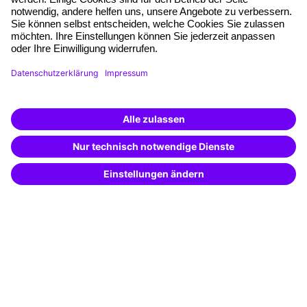
Eine Marke der
Unternehmen
Über uns
Pressebereich
Weiterbildung finden -
Karriere
mit KI-Power!
Beschreibe was du suchst und erhalte
Referenzen
passende Weiterbildungen vom
KI-Berater
– schnell und treffsicher.
Soziale Verantwortung
Fakten
Über unser Angebot
Planungssicherheit
Freie Seminarplätze
Qualitätsstandards