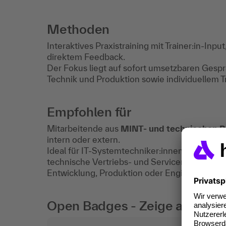
Methoden
Interaktives Praxistraining mit Trainer:in-Inp
direktem Feedback.
Der Fokus liegt auf sofort umsetzbaren Gespr
Technik und Produktion sowie individuellem Tr
Empfohlen für
Mitarbeitende aus
MINT- und technischen B
intern oder extern.
Ideal für IT-Systemtechniker:innen, Administ
technische Vertriebs- und Servicemitarbeite
Entwicklung, Produktion oder Engineering.
Open Badges - Zeige auch digi