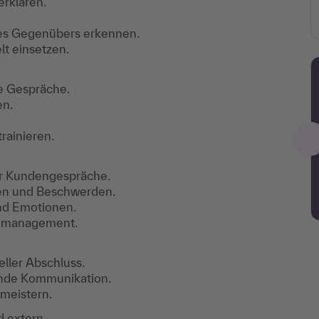
erklären.
nes Gegenübers erkennen.
t einsetzen.
e Gespräche.
en.
rainieren.
ür Kundengespräche.
nen und Beschwerden.
nd Emotionen.
demanagement.
eller Abschluss.
ende Kommunikation.
 meistern.
 extern.