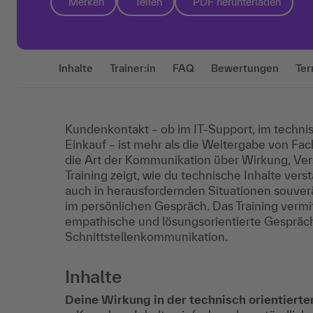
Merken
Teilen
PDF herunterladen
Inhalte
Trainer:in
FAQ
Bewertungen
Ter
Kundenkontakt – ob im IT-Support, im technis
Einkauf – ist mehr als die Weitergabe von Fa
die Art der Kommunikation über Wirkung, Vers
Training zeigt, wie du technische Inhalte verstä
auch in herausfordernden Situationen souverä
im persönlichen Gespräch. Das Training vermit
empathische und lösungsorientierte Gespräche
Schnittstellenkommunikation.
Inhalte
Deine Wirkung in der technisch orientier