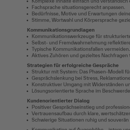
Komplexe Inhalte einfach und verständlich 
Fachsprache situationsgerecht anpassen.
Bedürfnisse, Motive und Erwartungen dei
Stimme, Wortwahl und Körpersprache geziel
Kommunikationsgrundlagen
Kommunikationswerkzeuge für strukturiert
Selbst- und Fremdwahrnehmung reflektier
Typische Kommunikationsfallen vermeiden.
Aktives Zuhören und gezieltes Nachfragen t
Strategien für erfolgreiche Gespräche
Struktur mit System: Das Phasen-Modell f
Gesprächslenkung bei Stress, Reklamatio
Konstruktiver Umgang mit Widerständen u
Lösungsorientierte Sprache im Beschwer
Kundenorientierter Dialog
Positiver Gesprächseinstieg und profession
Vertrauensaufbau durch klare, wertschätz
Schwierige Situationen ruhig und souverän
Kommunikation auf Augenhöhe – intern und