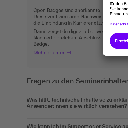
Open Badges sind anerkannte, digitale Teil
Diese verifizierbaren Nachweise sind der a
die Einbindung in Karrierenetzwerken wie z
Damit zeigst du digital, über welche Komp
Nach erfolgreichem Abschluss erhältst du
Badge.
Mehr erfahren
Fragen zu den Seminarinhalte
Was hilft, technische Inhalte so zu erkl
Anwender:innen sie wirklich verstehen?
Wie kann ich im Support oder Service a