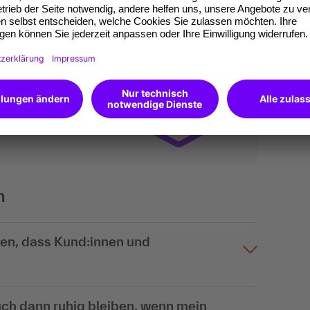
nahmezertifikate.
ktuelle Standard für
.B. LinkedIn.
etenzen du verfügst.
 von uns ein Open
n
ären, dass Kund:innen und
uch dann ruhig bleiben, wenn mein