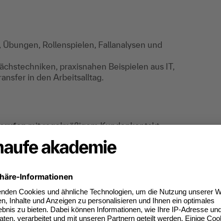
ut, Übungen, Rollenspielen, Fallanalysen und
ächstechniken, praxisnahen Beispielen aus IT,
ansfer in den Arbeitsalltag.
erufen
mit regelmäßigem Kundenkontakt –
rator:innen, Service-Desk- und Support-Teams,
nde, Mitarbeitende aus technischem Einkauf,
tal, was du kannst.