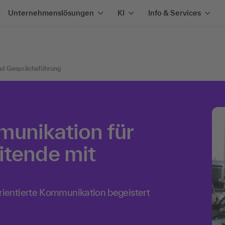
Unternehmenslösungen
KI
Info & Services
nd Gesprächsführung
munikation für
itende mit
ientierte Kommunikation begeistert