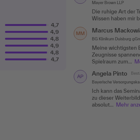
Mayer Brown LLP
ISO Software Systeme G
Die ruhige Art der 
Die Fachkompetenz d
Wissen haben mir b
Doris Kastner
Bes
4,7
DK
Marcus Mackowi
4,9
IHK Düsseldorf
MM
4,8
BG Klinikum Duisburg g
Besonders gefallen h
4,9
Meine wichtigsten 
intensiv besproche
4,8
Zeugnisse spannende
4,7
Spielraum zum...
Me
Angela Pinto
Best
AP
Bayerische Versorgungsk
Ich kann das Semin
zu dieser Weiterbil
absolut...
Mehr anz