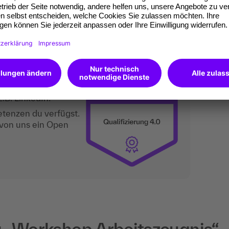
t gemacht werden möchten.
tal, was du kannst.
nahmezertifikate.
ktuelle Standard für
.B. LinkedIn.
etenzen du verfügst.
 von uns ein Open