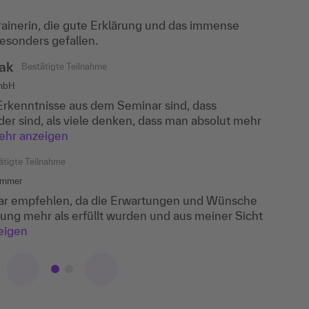
mbH
Trainerin, die gute Erklärung und das immense
er Trainerin hat mir besonders gefallen.
esonders gefallen.
tätigte Teilnahme
ak
Bestätigte Teilnahme
GmbH
at mir, dass es viele praxisnahe Beispiele gab, die
Erkenntnisse aus dem Seminar sind, dass
n wurden.
r sind, als viele denken, dass man absolut mehr
hr anzeigen
ätigte Teilnahme
ammer
ar empfehlen, da die Erwartungen und Wünsche
dung mehr als erfüllt wurden und aus meiner Sicht
eigen