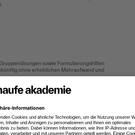
h.
nd Gruppenübungen sowie Formulierungshilfen
zukünftig ohne erheblichen Mehraufwand und
rsonalwesens. Zeugnisse sind nicht nur Thema
Führungsaufgabe jedes:jeder Vorgesetzten.
n beruflich zu tun haben und/oder mit den