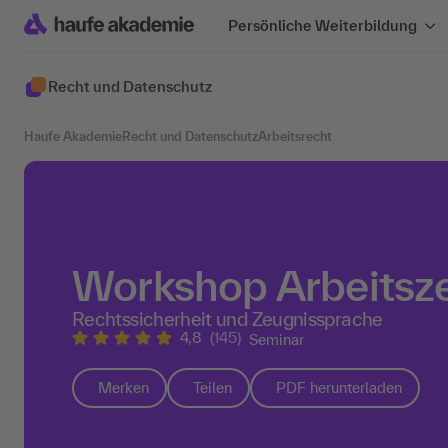
Persönliche Weiterbildung
Recht und Datenschutz
Haufe Akademie
Recht und Datenschutz
Arbeitsrecht
Workshop Arbeitsz
Rechtssicherheit und Zeugnissprache
4,8
(145)
Seminar
Merken
Teilen
PDF herunterladen