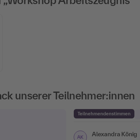
 „Workshop Arbeitszeugnis“
k unserer Teilnehmer:innen
Teilnehmendenstimmen
Alexandra König
Sindy Kukic
Bestät
AK
SK