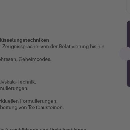
lüsselungstechniken
r Zeugnissprache: von der Relativierung bis hin
-phrasen, Geheimcodes.
ivskala-Technik.
mulierungen.
iduellen Formulierungen.
rbeitung von Textbausteinen.
ür Auszubildende und Praktikant:innen.