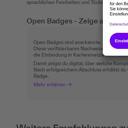
sprachlichen Feinheiten und Tücken vertrau
Open Badges - Zeige auch digi
Open Badges sind anerkannte, digitale Teil
Diese verifizierbaren Nachweise sind der a
die Einbindung in Karrierenetzwerken wie z
Damit zeigst du digital, über welche Komp
Nach erfolgreichem Abschluss erhältst du
Badge.
Mehr erfahren