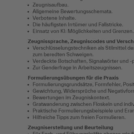
Zeugnisaufbau.
Allgemeine Bewertungsschemata.
Verbotene Inhalte.
Die häufigsten Irrtümer und Fallstricke.
Einsatz von KI: Möglichkeiten und Grenzen.
Zeugnissprache, Zeugniscodes und Versch
Verschlüsselungstechniken als Stilmittel de
zum beredten Schweigen.
Verdeckte Botschaften, Signalwörter und 
Zur Genderfrage in Arbeitszeugnissen.
Formulierungsübungen für die Praxis
Formulierungsgrundsätze, Formfehler, Posit
Gewichtung, Widersprüche und Negativfor
Bewertungen im Zeugniskontext.
Gratwanderung zwischen Floskeln und indiv
Praktische Formulierungsbeispiele und Era
Hilfreiche Tipps zum freien Formulieren.
Zeugniserstellung und Beurteilung
Für Fach- und Führungskräfte ebenso wie f