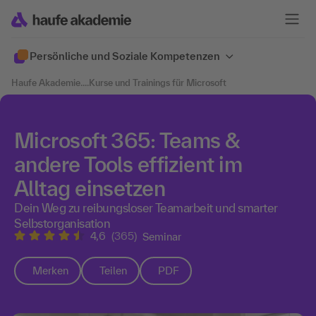
Persönliche und Soziale Kompetenzen
Haufe Akademie
....
Kurse und Trainings für Microsoft
Microsoft 365: Teams &
andere Tools effizient im
Alltag einsetzen
Dein Weg zu reibungsloser Teamarbeit und smarter
Selbstorganisation
4,6
(365)
Seminar
Merken
Teilen
PDF