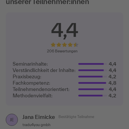
unserer Teilnehmer:innen
4,4
206
Bewertungen
Seminarinhalte:
4,4
Verständlichkeit der Inhalte:
4,4
Praxisbezug:
4,2
Fachkompetenz:
4,8
Teilnehmenden­orientiert:
4,4
Methodenvielfalt:
4,2
Jana Eimicke
Bestätigte Teilnahme
JE
tradu4you gmbh