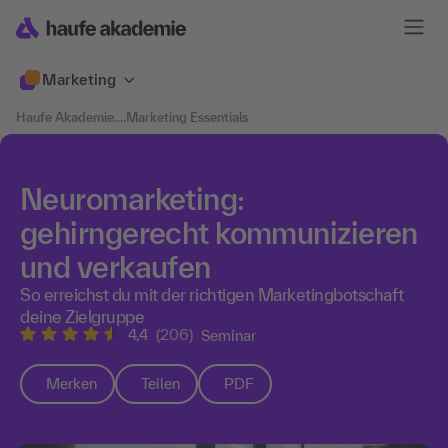
Marketing
Haufe Akademie
....
Marketing Essentials
Neuromarketing:
gehirngerecht kommunizieren
und verkaufen
So erreichst du mit der richtigen Marketingbotschaft
deine Zielgruppe
4,4
(206)
Seminar
Merken
Teilen
PDF