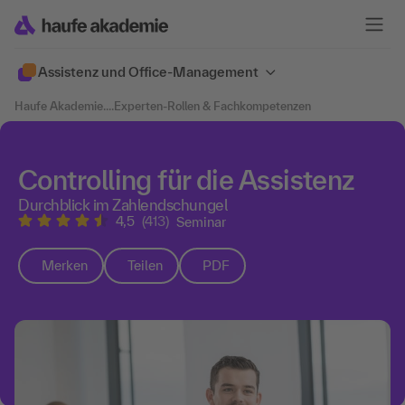
Assistenz und Office-Management
Haufe Akademie
....
Experten-Rollen & Fachkompetenzen
Controlling für die Assistenz
Durchblick im Zahlendschungel
4,5
(413)
Seminar
Merken
Teilen
PDF