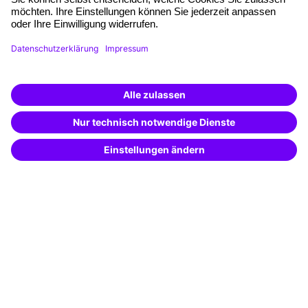
Fördermöglichkeiten
Weiterbildungs-App
Unternehmenslösungen
Weiterbildung finden -
Besondere Angebote
mit KI-Power!
Beschreibe was du suchst und erhalte
Potenzialanalyse
passende Weiterbildungen vom
KI-Berater
– schnell und treffsicher.
Transfercoaching
Coaching
Kontakt & Support
Kontakt
FAQ
+49 761 595339-00