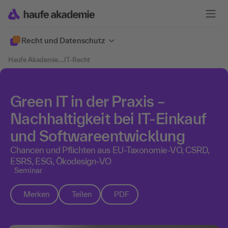
Recht und Datenschutz
Haufe Akademie
....
IT-Recht
Green IT in der Praxis –
Nachhaltigkeit bei IT-Einkauf
und Softwareentwicklung
​​Chancen und Pflichten aus EU-Taxonomie-VO, CSRD,
ESRS, ESG, Ökodesign-VO
Seminar
Merken
Teilen
PDF