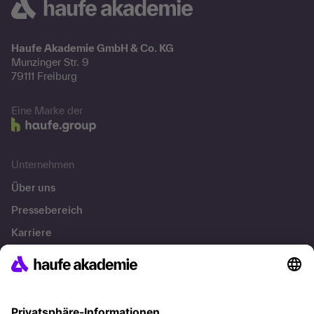
Haufe Akademie GmbH & Co. KG
Munzinger Str. 9
79111 Freiburg
Eine Marke der
Unternehmen
Über uns
Pressebereich
Karriere
Referenzen
Soziale Verantwortung
Fakten