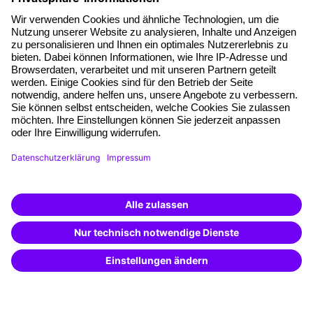
Über unser Angebot
Planungssicherheit
Freie Seminarplätze
Qualitätsstandards
Planung und Locations
Fördermöglichkeiten
Weiterbildungs-App
Unternehmenslösungen
Weiterbildung finden -
mit KI-Power!
Besondere Angebote
Beschreibe was du suchst und erhalte
passende Weiterbildungen vom
KI-Berater
Potenzialanalyse
– schnell und treffsicher.
Transfercoaching
Coaching