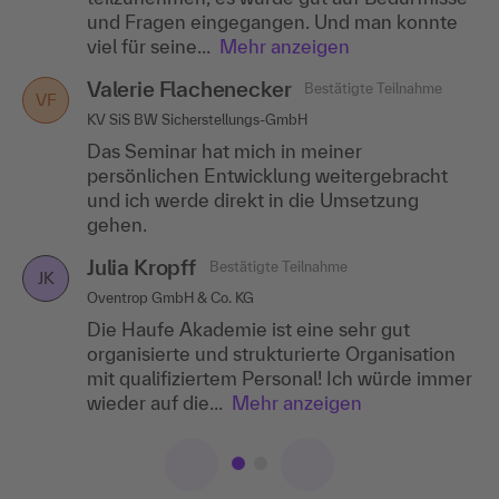
und Fragen eingegangen. Und man konnte
offen und freundlich. Das Arbeiten in der
viel für seine...
Gruppe hat mir viel...
Mehr anzeigen
Mehr anzeigen
Valerie Flachenecker
Susanne Necke
Bestätigte Teilnahme
Bestätigte Teilnahme
SN
VF
KV SiS BW Sicherstellungs-GmbH
Kontinent Spedition GmbH
Das Seminar hat mich in meiner
Die Trainerin hat das komplette Seminar
persönlichen Entwicklung weitergebracht
perfekt geleitet und alle Erwartungen
und ich werde direkt in die Umsetzung
übertroffen. Der Zugang zum Online-
gehen.
Seminar war einfach und
selbsterklärend....
Mehr anzeigen
Julia Kropff
Bestätigte Teilnahme
JK
Oventrop GmbH & Co. KG
Die Haufe Akademie ist eine sehr gut
organisierte und strukturierte Organisation
mit qualifiziertem Personal! Ich würde immer
wieder auf die...
Mehr anzeigen