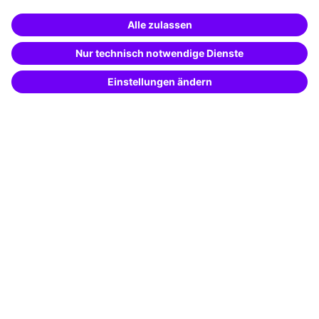
Unternehmenslösungen
Weiterbildung finden -
mit KI-Power!
Besondere Angebote
Beschreibe was du suchst und erhalte
passende Weiterbildungen vom
KI-Berater
Potenzialanalyse
– schnell und treffsicher.
Transfercoaching
Coaching
Kontakt & Support
Kontakt
FAQ
+49 761 595339-00
AGB
Impressum