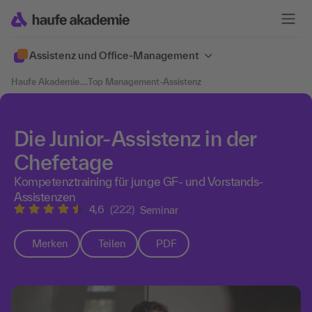
Assistenz und Office-Management
Haufe Akademie
....
Top Management-Assistenz
Die Junior-Assistenz in der
Chefetage
Kompetenztraining für junge GF- und Vorstands-
Assistenzen
4,6
(222)
Seminar
Merken
Teilen
PDF