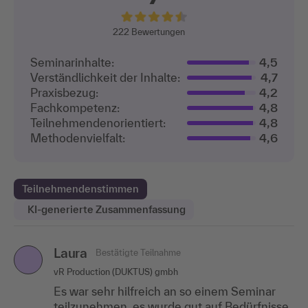
222
Bewertungen
Seminarinhalte:
4,5
Verständlichkeit der Inhalte:
4,7
Praxisbezug:
4,2
Fachkompetenz:
4,8
Teilnehmenden­orientiert:
4,8
Methodenvielfalt:
4,6
Teilnehmendenstimmen
KI-generierte Zusammenfassung
Laura
Katrin Kanczkowski
Bestätigte Teilnahme
Bestätigte Teilnahme
KK
vR Production (DUKTUS) gmbh
Smurfit Kappa Hoya Papier und Karton GmbH
Es war sehr hilfreich an so einem Seminar
Ich habe mich in dem Seminar sehr wohl
teilzunehmen, es wurde gut auf Bedürfnisse
gefühlt. Alle Teilnehmerinnen waren sehr