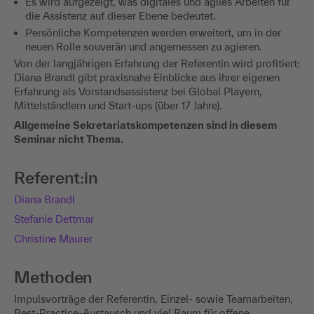
Es wird aufgezeigt, was digitales und agiles Arbeiten für
die Assistenz auf dieser Ebene bedeutet.
Persönliche Kompetenzen werden erweitert, um in der
neuen Rolle souverän und angemessen zu agieren.
Von der langjährigen Erfahrung der Referentin wird profitiert:
Diana Brandl gibt praxisnahe Einblicke aus ihrer eigenen
Erfahrung als Vorstandsassistenz bei Global Playern,
Mittelständlern und Start-ups (über 17 Jahre).
Allgemeine Sekretariatskompetenzen sind in diesem
Seminar nicht Thema.
Referent:in
Diana Brandl
Stefanie Dettmar
Christine Maurer
Methoden
Impulsvorträge der Referentin, Einzel- sowie Teamarbeiten,
Best-Practice-Austausch und viel Raum für offene