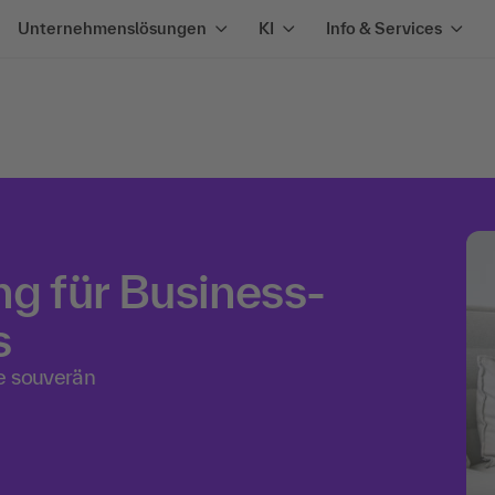
Unternehmenslösungen
KI
Info & Services
ng für Business-
s
e souverän