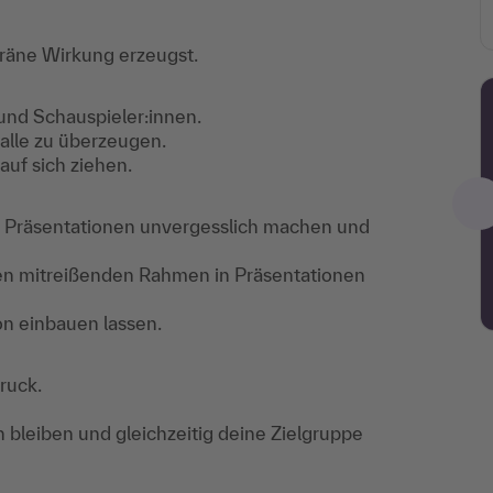
räne Wirkung erzeugst.
Transfer Coaching
und Schauspieler:innen.
alle zu überzeugen.
Buche 2 Stunden
uf sich ziehen.
individuelles Coaching mit
deiner Trainerin oder deinem
e Präsentationen unvergesslich machen und
Trainer.
Mehr Infos
nen mitreißenden Rahmen in Präsentationen
€ 390,-
Buchen
zzgl. MwSt.
ion einbauen lassen.
ruck.
 bleiben und gleichzeitig deine Zielgruppe