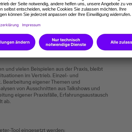
 von KI bzw. ChatGPT erstellst.
n und vielen Beispielen aus der Praxis, bleibt
tuationen im Vertrieb. Einzel- und
. Bearbeitung eigener Themen und
alysen von Ausschnitten aus Talkshows und
itung eigener Praxisfälle, Erfahrungsaustausch
t ab.
ieter-Tool eingesetzt werden: