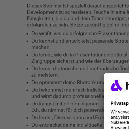
Dieses Seminar ist speziell darauf ausgericht
Development zu adressieren. Tauche in eine 
Fähigkeiten, die du und dein Team benötigst
erfolgreich zu sein. Setze zukünftig deine Id
Du weißt, wie du erfolgreiche Präsentation
Du kennst und entwickelst passende Strate
machen.
Du lernst, wie du in Präsentationen optimal
Zielgruppe sicherst und wie der überzeugen
Du lernst rhetorische und methodische Tri
zu meistern.
Du optimierst deine Rhetorik und Körperspr
Du bekommst mehrfach individuelles Feedbac
und wirst dadurch professioneller und siche
Du kannst mit deinen eigenen Themen üben
D.h. du nimmst für dich passende Lösungen
Du lernst, Diskussionen und Entscheidungsp
Du entdeckst deine individuelle Präsentatio