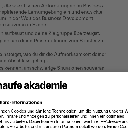
et, die spezifischen Anforderungen im Business
inspirierende Lernumgebung ein und entwickle
, um in der Welt des Business Development
een souverän in Szene.
en aufbaust und deine Zielgruppe überzeugst.
gien, um deine Präsentationen zum Booster zu
 einsteigst, wie du dir die Aufmerksamkeit deiner
de Abschluss gelingt.
cks kennen, um schwierige Situationen souverän
ache und weißt, wie du mit Nervosität umgehst.
k, z. B. zu Rhetorik, Strategie und Wirkung
rer.
 und verschiedene Strategien ausprobieren.
 mit nach Hause.
rozesse zielführend zu steuern.
nspersönlichkeit oder entwickelst sie weiter.