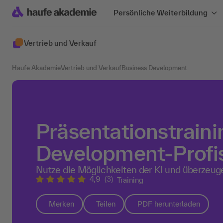
Persönliche Weiterbildung
Vertrieb und Verkauf
Haufe Akademie
Vertrieb und Verkauf
Business Development
Präsentationstraini
Development-Profi
Nutze die Möglichkeiten der KI und überzeug
4,9
(3)
Training
Merken
Teilen
PDF herunterladen