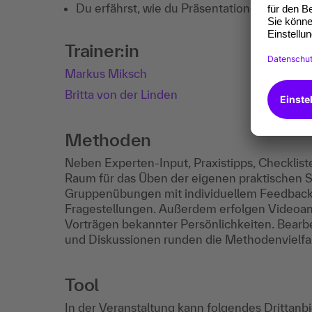
Du erfährst, wie du Präsentationen mit Hilfe
Trainer:in
Markus Miksch
Britta von der Linden
Methoden
Neben Experten-Input, Praxistipps, Checkliste
Raum für das Üben der eigenen praktischen Si
Gruppenübungen mit individuellem Feedback
Fragestellungen. Außerdem erfolgen Videoan
Vorträgen bekannter Persönlichkeiten. Bearbe
und Diskussionen runden die Methodenvielfal
Tool
In der Veranstaltung kann folgendes Drittanb