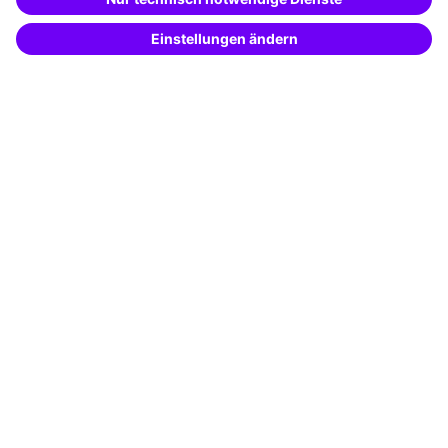
passende Weiterbildungen vom
KI-Berater
Potenzialanalyse
– schnell und treffsicher.
Transfercoaching
Coaching
Kontakt & Support
Kontakt
FAQ
+49 761 595339-00
AGB
Impressum
Datenschutz
Cookie-Einstellungen