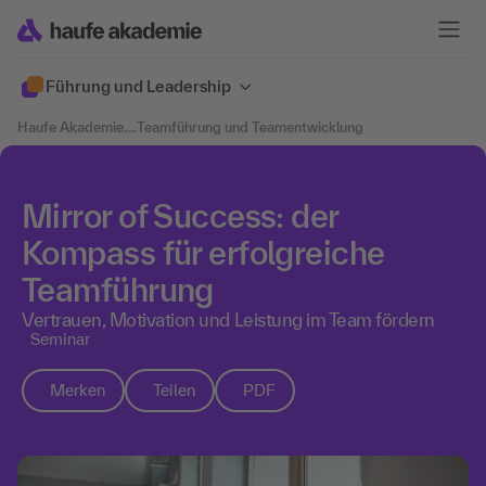
Führung und Leadership
Haufe Akademie
....
Teamführung und Teamentwicklung
Mirror of Success: der
Kompass für erfolgreiche
Teamführung
Vertrauen, Motivation und Leistung im Team fördern
Seminar
Merken
Teilen
PDF