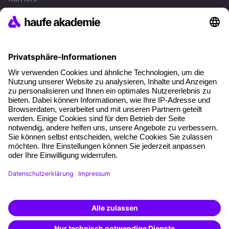
Referenzen
Soziale Verantwortung
Fakten
Über unser Angebot
Planungssicherheit
Freie Seminarplätze
Qualitätsstandards
Planung und Locations
Fördermöglichkeiten
Weiterbildungs-App
Unternehmenslösungen
Weiterbildung finden -
mit KI-Power!
Besondere Angebote
Beschreibe was du suchst und erhalte