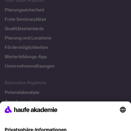
Über unser Angebot
Planungssicherheit
Freie Seminarplätze
Qualitätsstandards
Planung und Locations
Fördermöglichkeiten
Weiterbildungs-App
Unternehmenslösungen
Besondere Angebote
Potenzialanalyse
Transfercoaching
Coaching
Kontakt & Support