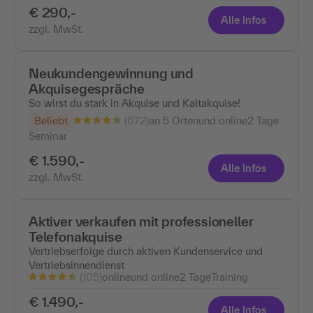
€ 290,-
Alle Infos
zzgl. MwSt.
Neukundengewinnung und
Akquisegespräche
So wirst du stark in Akquise und Kaltakquise!
(672)
Beliebt
an 5 Ortenund online
2 Tage
Seminar
€ 1.590,-
Alle Infos
zzgl. MwSt.
Aktiver verkaufen mit professioneller
Telefonakquise
Vertriebserfolge durch aktiven Kundenservice und
Vertriebsinnendienst
(105)
onlineund online
2 Tage
Training
€ 1.490,-
Alle Infos