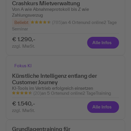
Crashkurs Mietverwaltung
Von A wie Abnahmeprotokoll bis Z wie
Zahlungsverzug
(785)
Beliebt
an 4 Ortenund online
2 Tage
Seminar
€ 1.290,-
Alle Infos
zzgl. MwSt.
Fokus KI
Künstliche Intelligenz entlang der
Customer Journey
KI-Tools im Vertrieb erfolgreich einsetzen
(20)
an 5 Ortenund online
2 Tage
Training
€ 1.540,-
Alle Infos
zzgl. MwSt.
Grundlagentraining für