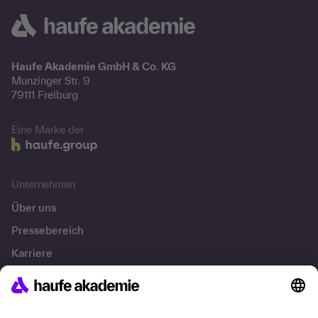
Haufe Akademie GmbH & Co. KG
Munzinger Str. 9
79111 Freiburg
Eine Marke der
Unternehmen
Über uns
Pressebereich
Karriere
Referenzen
Soziale Verantwortung