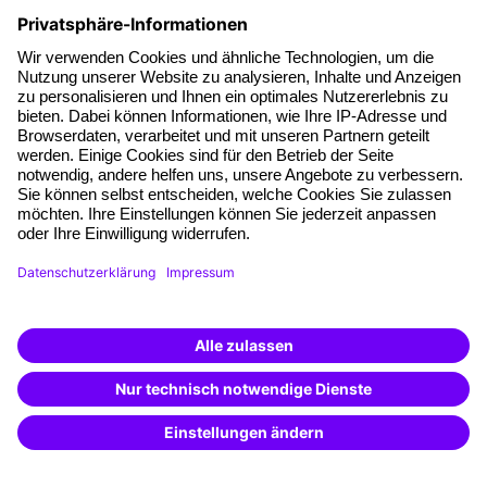
Fakten
Über unser Angebot
Planungssicherheit
Freie Seminarplätze
Qualitätsstandards
Planung und Locations
Fördermöglichkeiten
Weiterbildungs-App
Unternehmenslösungen
Weiterbildung finden -
mit KI-Power!
Besondere Angebote
Beschreibe was du suchst und erhalte
passende Weiterbildungen vom
KI-Berater
Potenzialanalyse
– schnell und treffsicher.
Transfercoaching
Coaching