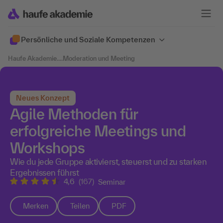
Persönliche und Soziale Kompetenzen
Haufe Akademie
....
Moderation und Meeting
Neues Konzept
Agile Methoden für
erfolgreiche Meetings und
Workshops
Wie du jede Gruppe aktivierst, steuerst und zu starken
Ergebnissen führst
4,6
(167)
Seminar
Merken
Teilen
PDF