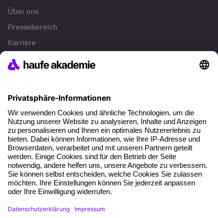
Über uns
Pressebereich
Karriere
Referenzen
Soziale Verantwortung
Fakten
Über unser Angebot
Planungssicherheit
Freie Seminarplätze
Qualitätsstandards
Planung und Locations
Fördermöglichkeiten
Weiterbildungs-App