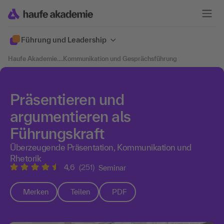
Führung und Leadership
Haufe Akademie
....
Kommunikation und Gesprächsführung
Präsentieren und
argumentieren als
Führungskraft
Überzeugende Präsentation, Kommunikation und
Rhetorik
4,6
(251)
Seminar
Merken
Teilen
PDF