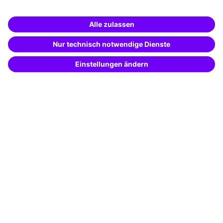
Unternehmenslösungen
Weiterbildung finden -
mit KI-Power!
Besondere Angebote
Beschreibe was du suchst und erhalte
passende Weiterbildungen vom
KI-Berater
Potenzialanalyse
– schnell und treffsicher.
Transfercoaching
Coaching
Kontakt & Support
Kontakt
FAQ
+49 761 595339-00
AGB