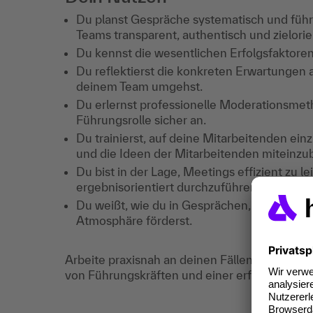
Du planst Gespräche systematisch und führ
Teams transparent, authentisch und zielorien
Du kennst die wesentlichen Erfolgsfaktore
Du reflektierst die konkreten Erwartungen a
deinem Team umgehst.
Du erlernst professionelle Moderationsme
Führungsrolle sicher an.
Du trainierst, auf deine Mitarbeitenden ei
und die Ideen der Mitarbeitenden miteinzu
Du bist in der Lage, Meetings effizient zu 
ergebnisorientiert durchzuführen.
Du weißt, wie du in Gesprächen, Meetings 
Atmosphäre förderst.
Arbeite praxisnah an deinen Fällen und profi
von Führungskräften und einer erfahrenen Tra