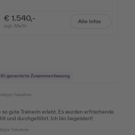
€ 1.540,-
Alle Infos
zzgl. MwSt.
KI-generierte Zusammenfassung
tätigte Teilnahme
Bestätigte Teilnahme
e so gute Trainerin erlebt. Es wurden erfrischende
nahe und praktische Übungen, nicht nur Theorie.
t und durchgeführt. Ich bin begeistert!
e sehr gute Struktur und ein sehr gutes
Mehr anzeigen
ätigte Teilnahme