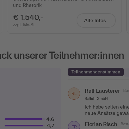
und Rhetorik
€ 1.540,-
Alle Infos
zzgl. MwSt.
k unserer Teilnehmer:innen
Teilnehmendenstimmen
Ralf Lausterer
Körling Gerhard
Bes
KG
RL
Balluff GmbH
zooplus SE
Ich habe selten ein
Es gab viele praxis
neue Ansätze gewähl
Außerdem gab es ein
4,6
Zeitmanagement...
Florian Risch
Best
4,7
FR