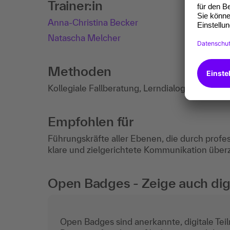
Trainer:in
Anna-Christina Becker
Natascha Melcher
Methoden
Kollegiale Fallberatung, Lerndialoge, Gruppe
Empfohlen für
Führungskräfte aller Ebenen, die durch prof
klare und zielgerichtete Kommunikation über
Open Badges - Zeige auch digi
Open Badges sind anerkannte, digitale Teil