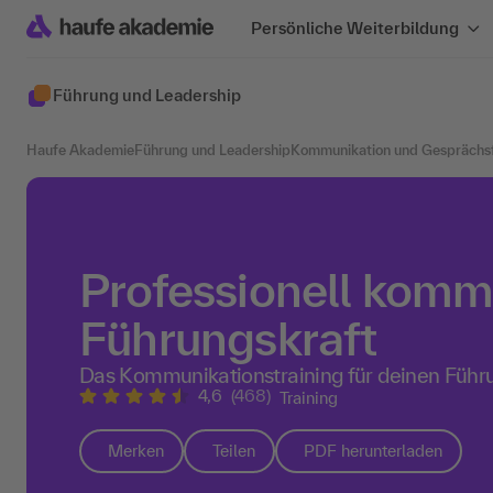
Persönliche Weiterbildung
Führung und Leadership
Haufe Akademie
Führung und Leadership
Kommunikation und Gesprächs
Professionell komm
Führungskraft
Das Kommunikationstraining für deinen Führ
4,6
(468)
Training
Merken
Teilen
PDF herunterladen