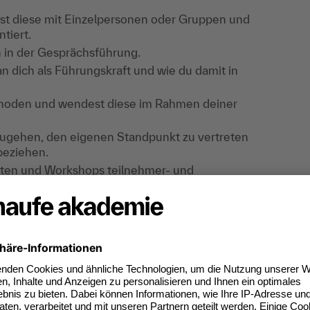
st diese mit Einzelpersonen oder Gruppen und
tiert.
n in der Gesprächsführung.
n dich als Führungskraft und wie du damit in
thoden und wendest diese im Rahmen deiner
nzugehen, den eigenen Standpunkt zu vertreten
beziehen.
leiten und Workshops teilnehmer- und
und Workshops eine produktive und ideenreiche
tiere von Erfahrung und Feedback einer Gruppe
inerin.