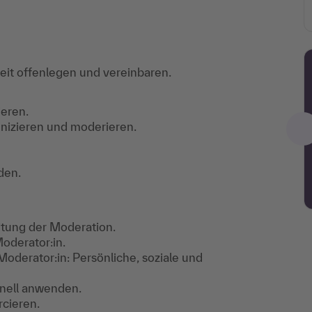
keit offenlegen und vereinbaren.
ieren.
unizieren und moderieren.
den.
tung der Moderation.
oderator:in.
derator:in: Persönliche, soziale und
onell anwenden.
cieren.