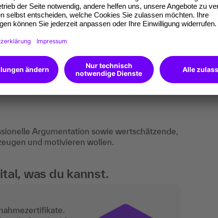
n- und Partneraufgaben, Rollenspiele.
essionelle Argumentation sowie wertschätzende,
zeugen und motivieren wollen.
tal, was du kannst.
nahmezertifikate.