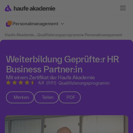
Personalmanagement
Haufe Akademie
....
Qualifizierungsprogramme Personalmanagement
Weiterbildung Geprüfte:r HR
Business Partner:in
Mit einem Zertifikat der Haufe Akademie
4,4
(681)
Qualifizierungsprogramm
Merken
Teilen
PDF