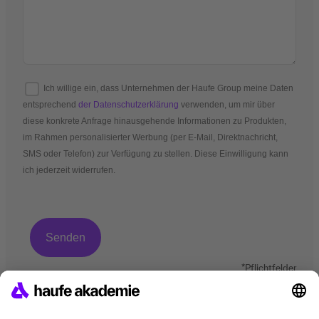
Ich willige ein, dass Unternehmen der Haufe Group meine Daten
entsprechend
der Datenschutzerklärung
verwenden, um mir über
diese konkrete Anfrage hinausgehende Informationen zu Produkten,
im Rahmen personalisierter Werbung (per E-Mail, Direktnachricht,
SMS oder Telefon) zur Verfügung zu stellen. Diese Einwilligung kann
ich jederzeit widerrufen.
*Pflichtfelder