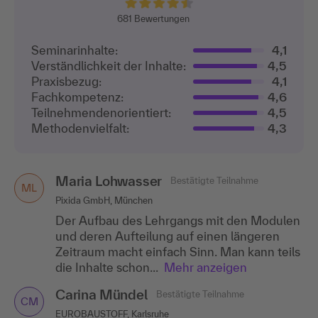
681
Bewertungen
Seminarinhalte:
4,1
Verständlichkeit der Inhalte:
4,5
Praxisbezug:
4,1
Fachkompetenz:
4,6
Teilnehmenden­orientiert:
4,5
Methodenvielfalt:
4,3
Maria Lohwasser
Bestätigte Teilnahme
ML
Pixida GmbH, München
Der Aufbau des Lehrgangs mit den Modulen
und deren Aufteilung auf einen längeren
Zeitraum macht einfach Sinn. Man kann teils
die Inhalte schon...
Mehr anzeigen
Carina Mündel
Bestätigte Teilnahme
CM
EUROBAUSTOFF, Karlsruhe