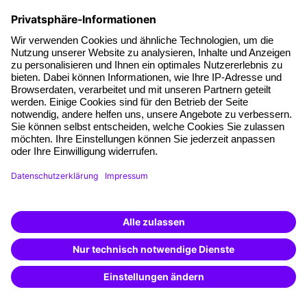
FAQs
Fragen & Antworten
In unserem Bereich Fragen & Antworten (FAQ) findest du
alle Antworten und die häufigsten Fragen zu deinem
ausgewählten Thema.
Weiterbildung finden -
mit KI-Power!
Beschreibe was du suchst und erhalte
passende Weiterbildungen vom
KI-Berater
– schnell und treffsicher.
Haufe Akademie GmbH & Co. KG