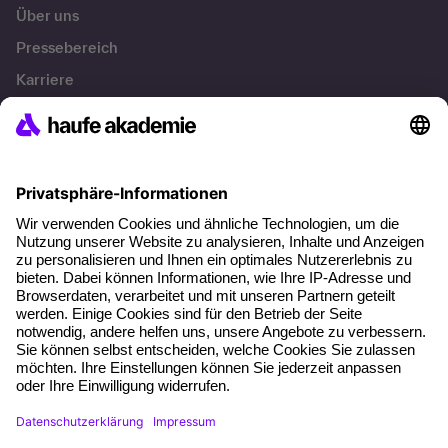
Über uns
Pressebereich
Karriere
Referenzen
Soziale Verantwortung
Fakten
Über unser Angebot
Planungssicherheit
Freie Seminarplätze
Qualitätsstandards
Planung und Locations
Fördermöglichkeiten
Weiterbildungs-App