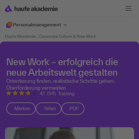
Personalmanagement
Haufe Akademie
....
Corporate Culture & New Work
New Work – erfolgreich die
neue Arbeitswelt gestalten
Orientierung finden, realistische Schritte gehen,
Überforderung vermeiden
4,1
(94)
Training
Merken
Teilen
PDF