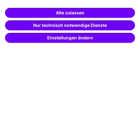
Unternehmenslösungen
Weiterbildung finden -
mit KI-Power!
Besondere Angebote
Beschreibe was du suchst und erhalte
passende Weiterbildungen vom
KI-Berater
Potenzialanalyse
– schnell und treffsicher.
Transfercoaching
Coaching
Kontakt & Support
Kontakt
FAQ
+49 761 595339-00
AGB
Impressum