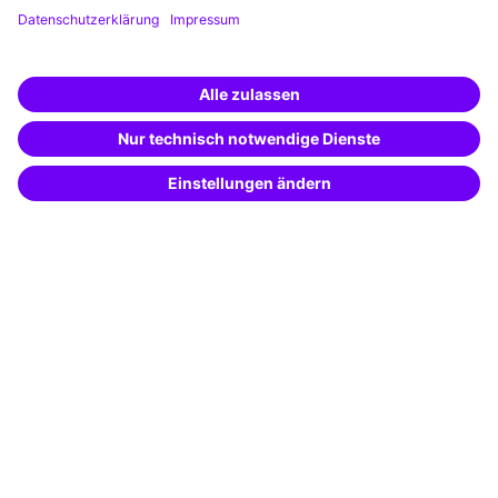
Weiterbildungs-App
Unternehmenslösungen
Weiterbildung finden -
mit KI-Power!
Besondere Angebote
Beschreibe was du suchst und erhalte
passende Weiterbildungen vom
KI-Berater
Potenzialanalyse
– schnell und treffsicher.
Transfercoaching
Coaching
Kontakt & Support
Kontakt
FAQ
+49 761 595339-00