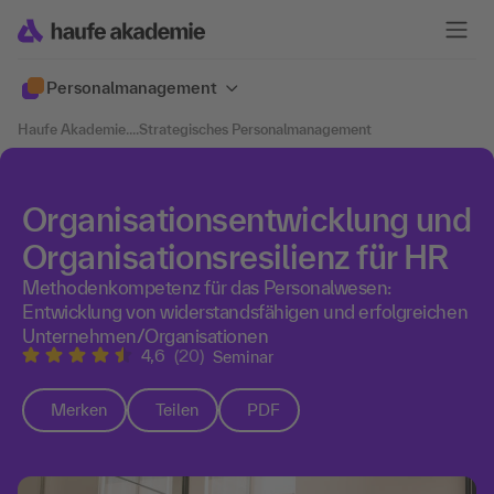
Personalmanagement
Haufe Akademie
....
Strategisches Personalmanagement
Organisationsentwicklung und
Organisationsresilienz für HR
Methodenkompetenz für das Personalwesen:
Entwicklung von widerstandsfähigen und erfolgreichen
Unternehmen/Organisationen
4,6
(20)
Seminar
Merken
Teilen
PDF