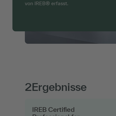
von IREB® erfasst.
2
Ergebnisse
IREB Certified