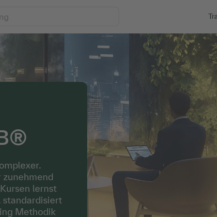
Tr
quirements Engineering & IREB®
EB®
omplexer.
ner zunehmend
 Kursen lernst
 standardisiert
ring Methodik