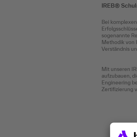
IREB® Schulu
Bei komplexen
Erfolgsschlüss
sogenannte Re
Methodik von I
Verständnis un
Mit unseren IR
aufzubauen, di
Engineering be
Zertifizierung v