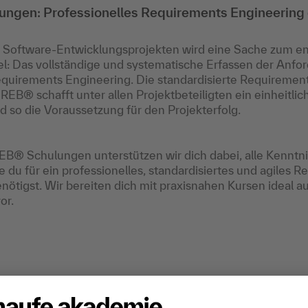
ngen: Professionelles Requirements Engineering 
 Software-Entwicklungsprojekten wird eine Sache zum e
el: Das vollständige und systematische Erfassen der Anfo
quirements Engineering. Die standardisierte Requiremen
REB® schafft unter allen Projektbeteiligten ein einheitlic
d so die Voraussetzung für den Projekterfolg.
EB® Schulungen unterstützen wir dich dabei, alle Kenntn
e du für ein professionelles, standardisiertes und agiles 
nötigst. Wir bereiten dich mit praxisnahen Kursen ideal au
or.