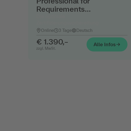
Professional for
Requirements
Engineering – CPRE
Die optimale
Zertifizierungsvorbereitung
Foundation
Online
3 Tage
Deutsch
€ 1.390,–
Alle Infos
zzgl. MwSt.