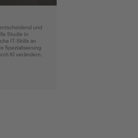
s
entscheidend und
le Studie in
che IT-Skills an
e Spezialisierung
urch KI verändern.