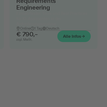
Requirements
Engineering
Einsatzfelder, Tools und Best Practices
für KI-Assistenten in der
Anforderungsanalyse
Online
1 Tag
Deutsch
€ 790,–
Alle Infos
zzgl. MwSt.