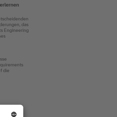
erlernen
ntscheidenden
rderungen, das
ts Engineering
hes
isse
Requirements
f die